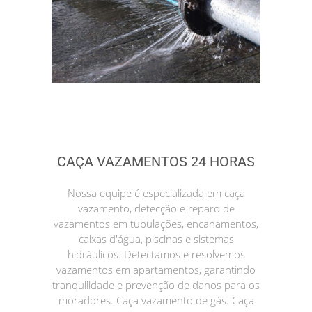
CAÇA VAZAMENTOS 24 HORAS
Nossa equipe é especializada em caça
vazamento, detecção e reparo de
vazamentos em tubulações, encanamentos,
caixas d'água, piscinas e sistemas
hidráulicos. Detectamos e resolvemos
vazamentos em apartamentos, garantindo
tranquilidade e prevenção de danos para os
moradores. Caça vazamento de gás. Caça