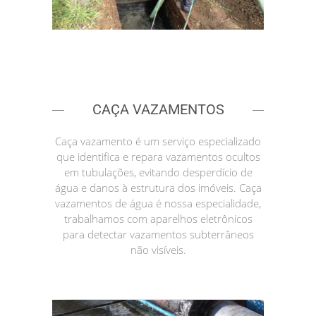
CAÇA VAZAMENTOS
Caça vazamento é um serviço especializado
que identifica e repara vazamentos ocultos
em tubulações, evitando desperdício de
água e danos à estrutura dos imóveis. Caça
vazamentos de água é nossa especialidade,
trabalhamos com aparelhos eletrônicos
para detectar vazamentos subterrâneos
não visíveis.