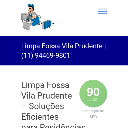
(11) 94469-
Limpa Fossa Vila Prudente |
9801 |
(11) 94469-9801
Desentupidor
Rei do Esgoto
Limpa Fossa
90
Vila Prudente
/ 100
– Soluções
Pontuação de
Eficientes
SEO
para Residências,