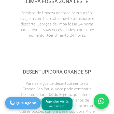
LIMPA FOSSA ZONA LESTE
Serviços de limpeza de fossa com sucção,
lavagem com hidrojateamento transporte e
descarte. Serviços de limpa fossa 24 horas
para atender suas necessidades a qualquer
momento. Atendimento 24 horas.
Precisa de Ajuda?
Online
DESENTUPIDORA GRANDE SP
São Paulo! Precisa de
Para serviços de desentupimento na
ajuda?
Grande São Paulo, você pode contatar a
Online
Desentupidora Rei do Esgoto, que oferece
atendimento 24 horas e tem anos de
Agendar visita
Ligue Agora!
experiência. Você também pode encontrar
08/08/2026
outras opções como a Desentupidora Pro e