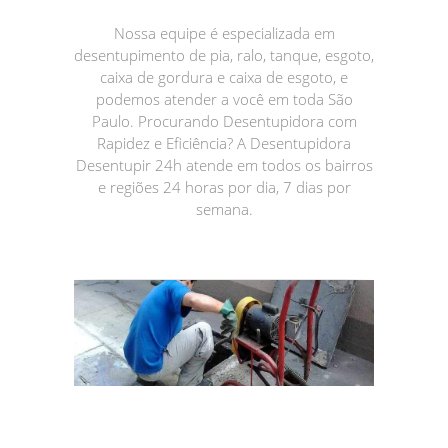
Nossa equipe é especializada em
desentupimento de pia, ralo, tanque, esgoto,
caixa de gordura e caixa de esgoto, e
podemos atender a você em toda São
Paulo. Procurando Desentupidora com
Rapidez e Eficiência? A Desentupidora
Desentupir 24h atende em todos os bairros
e regiões 24 horas por dia, 7 dias por
semana.