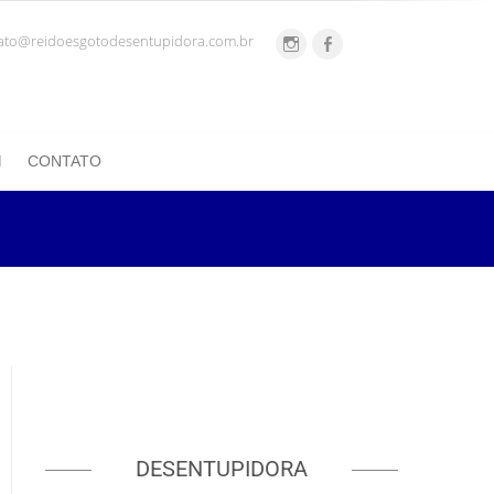
ato@reidoesgotodesentupidora.com.br
CONTATO
DESENTUPIDORA