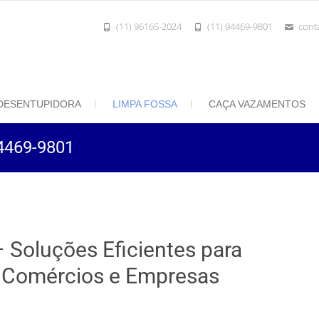
(11) 96165-2024
(11) 94469-9801
cont
801 | Desentupidora Rei do Esgoto
 Paulo
DESENTUPIDORA
LIMPA FOSSA
CAÇA VAZAMENTOS
94469-9801
 Soluções Eficientes para
, Comércios e Empresas