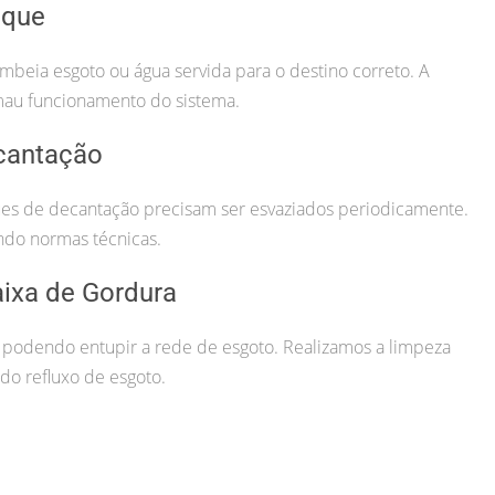
lque
beia esgoto ou água servida para o destino correto. A
mau funcionamento do sistema.
cantação
nques de decantação precisam ser esvaziados periodicamente.
ndo normas técnicas.
ixa de Gordura
 podendo entupir a rede de esgoto. Realizamos a limpeza
o refluxo de esgoto.