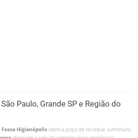
São Paulo, Grande SP e Região do
 Fossa Higienópolis
séptica, poço de recalque, sumidouro
Fossa
oferecem a solução completa para residências,