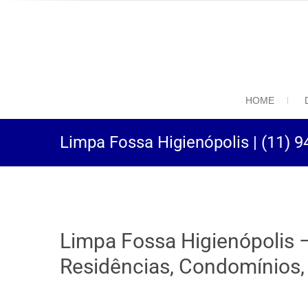
(11) 94469-9
Desentupidora em São
HOME
Limpa Fossa Higienópolis | (11) 
Limpa Fossa Higienópolis –
Residências, Condomínios