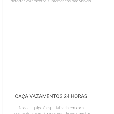
detectar vazamentos subterrâneos não visíveis.
CAÇA VAZAMENTOS 24 HORAS
Nossa equipe é especializada em caça
vazamento, detecção e reparo de vazamentos