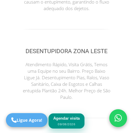
causam o entupimento, garantindo o fluxo
adequado dos dejetos.
DESENTUPIDORA ZONA LESTE
Atendimento Rápido, Visita Grátis, Temos
uma Equipe no seu Bairro. Preço Baixo
Precisa de Ajuda?
Ligue Já. Desentupimento Pias, Ralos, Vaso
Online
Sanitário, Caixa de Esgotos e Calhas
entupida Plantão 24h. Melhor Preço de São
São Paulo! Precisa de
Paulo.
ajuda?
Online
Agendar visita
Ligue Agora!
09/08/2026