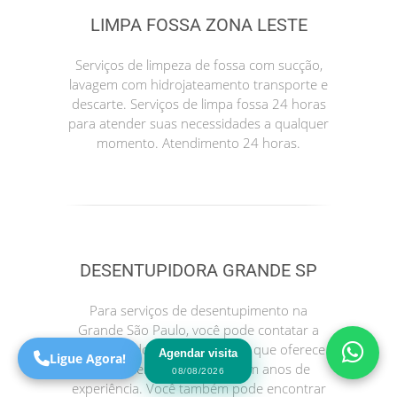
LIMPA FOSSA ZONA LESTE
Serviços de limpeza de fossa com sucção,
lavagem com hidrojateamento transporte e
descarte. Serviços de limpa fossa 24 horas
para atender suas necessidades a qualquer
momento. Atendimento 24 horas.
Precisa de Ajuda?
Online
DESENTUPIDORA GRANDE SP
São Paulo! Precisa de
ajuda?
Para serviços de desentupimento na
Online
Grande São Paulo, você pode contatar a
Desentupidora Rei do Esgoto, que oferece
Agendar visita
Ligue Agora!
atendimento 24 horas e tem anos de
08/08/2026
experiência. Você também pode encontrar