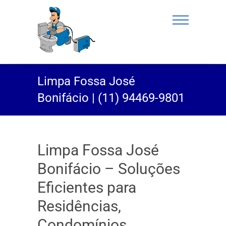
(11) 94469-
Limpa Fossa José
9801 |
Bonifácio | (11) 94469-9801
Desentupidor
Rei do Esgoto
Limpa Fossa José
Bonifácio – Soluções
Eficientes para
Residências,
Condomínios,