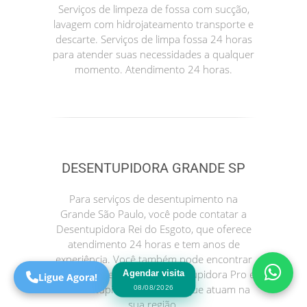
Serviços de limpeza de fossa com sucção,
lavagem com hidrojateamento transporte e
descarte. Serviços de limpa fossa 24 horas
para atender suas necessidades a qualquer
momento. Atendimento 24 horas.
DESENTUPIDORA GRANDE SP
Precisa de Ajuda?
Online
Para serviços de desentupimento na
São Paulo! Precisa de
Grande São Paulo, você pode contatar a
ajuda?
Desentupidora Rei do Esgoto, que oferece
Online
atendimento 24 horas e tem anos de
experiência. Você também pode encontrar
outras opções como a Desentupidora Pro e
Agendar visita
Ligue Agora!
a Desentupidora no Bairro, que atuam na
08/08/2026
sua região.