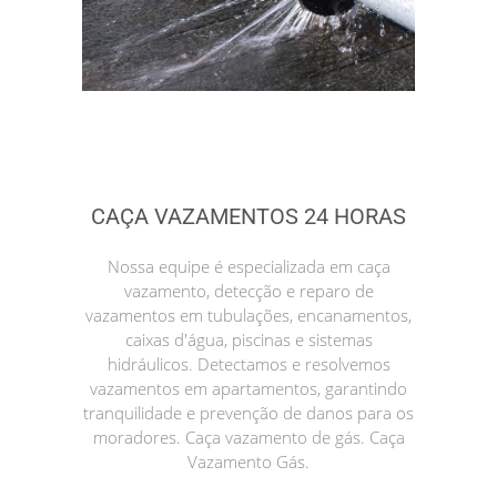
CAÇA VAZAMENTOS 24 HORAS
Nossa equipe é especializada em caça
vazamento, detecção e reparo de
vazamentos em tubulações, encanamentos,
caixas d'água, piscinas e sistemas
hidráulicos. Detectamos e resolvemos
vazamentos em apartamentos, garantindo
tranquilidade e prevenção de danos para os
moradores. Caça vazamento de gás. Caça
Vazamento Gás.