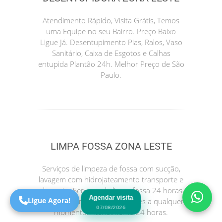
Atendimento Rápido, Visita Grátis, Temos
uma Equipe no seu Bairro. Preço Baixo
Ligue Já. Desentupimento Pias, Ralos, Vaso
Sanitário, Caixa de Esgotos e Calhas
entupida Plantão 24h. Melhor Preço de São
Paulo.
Precisa de Ajuda?
Online
LIMPA FOSSA ZONA LESTE
São Paulo! Precisa de
ajuda?
Serviços de limpeza de fossa com sucção,
Online
lavagem com hidrojateamento transporte e
descarte. Serviços de limpa fossa 24 horas
Agendar visita
Ligue Agora!
para atender suas necessidades a qualquer
07/08/2026
momento. Atendimento 24 horas.