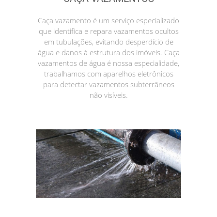
Caça vazamento é um serviço especializado
que identifica e repara vazamentos ocultos
em tubulações, evitando desperdício de
água e danos à estrutura dos imóveis. Caça
vazamentos de água é nossa especialidade,
trabalhamos com aparelhos eletrônicos
para detectar vazamentos subterrâneos
não visíveis.