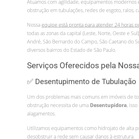
Atuamos com agilidade, equipamentos modernos e p
obstrução em tubulações, redes de esgoto, ralos, c
Nossa
equipe está pronta para atender 24 horas p
todas as zonas da capital (Leste, Norte, Oeste e S
André, São Bernardo do Campo, São Caetano do Sul
diversos bairros do Estado de São Paulo.
Serviços Oferecidos pela Noss
✅ Desentupimento de Tubulação
Um dos problemas mais comuns em imóveis de todo
obstrução necessita de uma
Desentupidora
, iss
alagamentos.
Utilizamos equipamentos como hidrojato de alta pr
desobstruir a rede sem causar danos à estrutura.