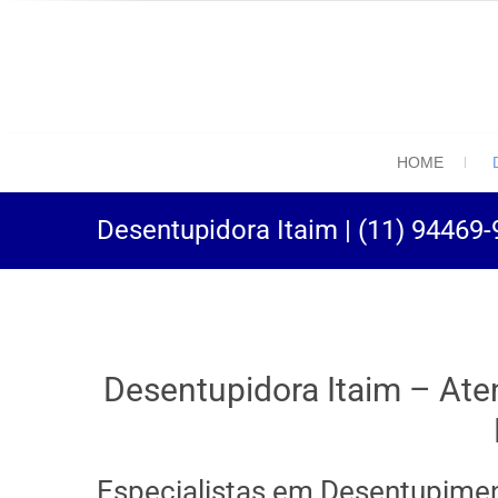
(11) 94469-9
Desentupidora em São
HOME
Desentupidora Itaim | (11) 94469
Desentupidora Itaim – Ate
Especialistas em Desentupimen