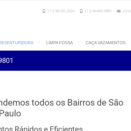
(11) 96165-2024
(11) 94469-9801
cont
801 | Desentupidora Rei do Esgoto
 Paulo
DESENTUPIDORA
LIMPA FOSSA
CAÇA VAZAMENTOS
-9801
ndemos todos os Bairros de São
Paulo
tos Rápidos e Eficientes