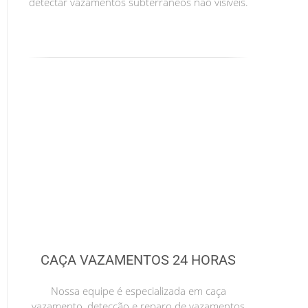
detectar vazamentos subterrâneos não visíveis.
CAÇA VAZAMENTOS 24 HORAS
Nossa equipe é especializada em caça
vazamento, detecção e reparo de vazamentos