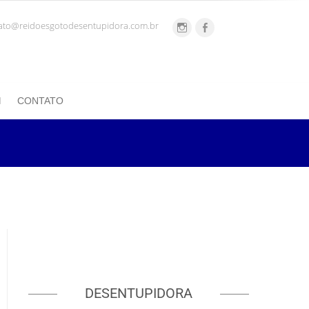
ato@reidoesgotodesentupidora.com.br
CONTATO
DESENTUPIDORA