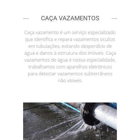
CAÇA VAZAMENTOS
Caça vazamento é um serviço especializado
que identifica e repara vazamentos ocultos
em tubulações, evitando desperdício de
água e danos à estrutura dos imóveis. Caça
vazamentos de água é nossa especialidade,
trabalhamos com aparelhos eletrônicos
para detectar vazamentos subterrâneos
não visíveis.