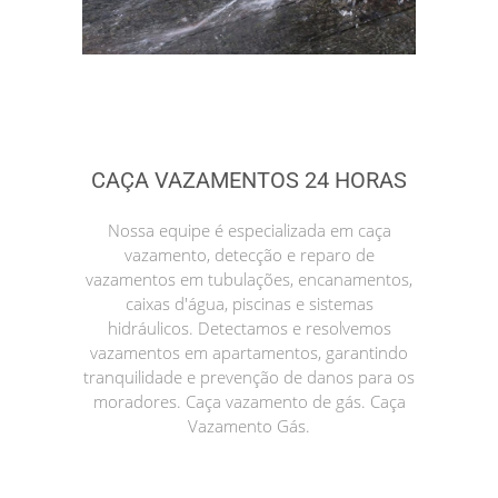
CAÇA VAZAMENTOS 24 HORAS
Nossa equipe é especializada em caça
vazamento, detecção e reparo de
vazamentos em tubulações, encanamentos,
caixas d'água, piscinas e sistemas
hidráulicos. Detectamos e resolvemos
vazamentos em apartamentos, garantindo
tranquilidade e prevenção de danos para os
moradores. Caça vazamento de gás. Caça
Vazamento Gás.