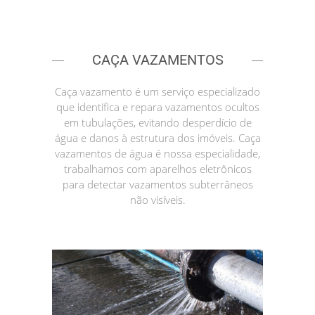
CAÇA VAZAMENTOS
Caça vazamento é um serviço especializado
que identifica e repara vazamentos ocultos
em tubulações, evitando desperdício de
água e danos à estrutura dos imóveis. Caça
vazamentos de água é nossa especialidade,
trabalhamos com aparelhos eletrônicos
para detectar vazamentos subterrâneos
não visíveis.