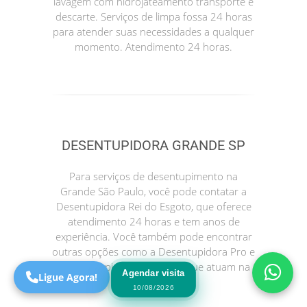
lavagem com hidrojateamento transporte e
descarte. Serviços de limpa fossa 24 horas
para atender suas necessidades a qualquer
momento. Atendimento 24 horas.
DESENTUPIDORA GRANDE SP
Precisa de Ajuda?
Para serviços de desentupimento na
Online
Grande São Paulo, você pode contatar a
Desentupidora Rei do Esgoto, que oferece
São Paulo! Precisa de
atendimento 24 horas e tem anos de
ajuda?
experiência. Você também pode encontrar
Online
outras opções como a Desentupidora Pro e
a Desentupidora no Bairro, que atuam na
Agendar visita
Ligue Agora!
sua região.
10/08/2026