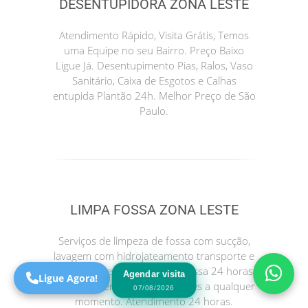
DESENTUPIDORA ZONA LESTE
Atendimento Rápido, Visita Grátis, Temos
uma Equipe no seu Bairro. Preço Baixo
Ligue Já. Desentupimento Pias, Ralos, Vaso
Sanitário, Caixa de Esgotos e Calhas
entupida Plantão 24h. Melhor Preço de São
Paulo.
Precisa de Ajuda?
Online
LIMPA FOSSA ZONA LESTE
São Paulo! Precisa de
ajuda?
Serviços de limpeza de fossa com sucção,
Online
lavagem com hidrojateamento transporte e
descarte. Serviços de limpa fossa 24 horas
Agendar visita
Ligue Agora!
para atender suas necessidades a qualquer
07/08/2026
momento. Atendimento 24 horas.