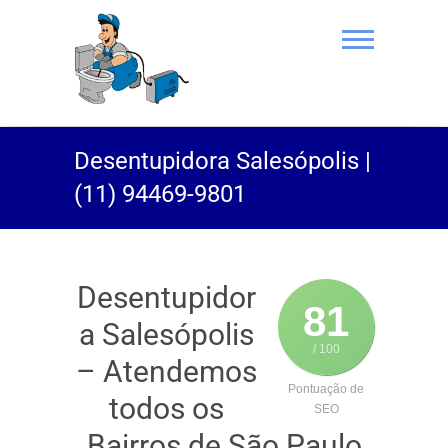
(11) 94469-
Desentupidora Salesópolis |
9801 |
(11) 94469-9801
Desentupidor
Rei do Esgoto
Desentupidor
81
a Salesópolis
/ 100
– Atendemos
Pontuação de
todos os
SEO
Bairros de São Paulo