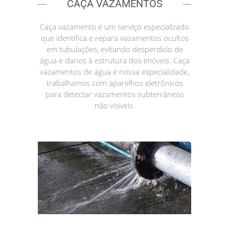
CAÇA VAZAMENTOS
Caça vazamento é um serviço especializado
que identifica e repara vazamentos ocultos
em tubulações, evitando desperdício de
água e danos à estrutura dos imóveis. Caça
vazamentos de água é nossa especialidade,
trabalhamos com aparelhos eletrônicos
para detectar vazamentos subterrâneos
não visíveis.