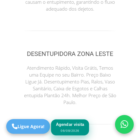
causam o entupimento, garantindo o fluxo
adequado dos dejetos.
DESENTUPIDORA ZONA LESTE
Atendimento Rápido, Visita Grátis, Temos
uma Equipe no seu Bairro. Preço Baixo
Precisa de Ajuda?
Ligue Já. Desentupimento Pias, Ralos, Vaso
Online
Sanitário, Caixa de Esgotos e Calhas
entupida Plantão 24h. Melhor Preço de São
São Paulo! Precisa de
Paulo.
ajuda?
Online
Agendar visita
Ligue Agora!
06/08/2026