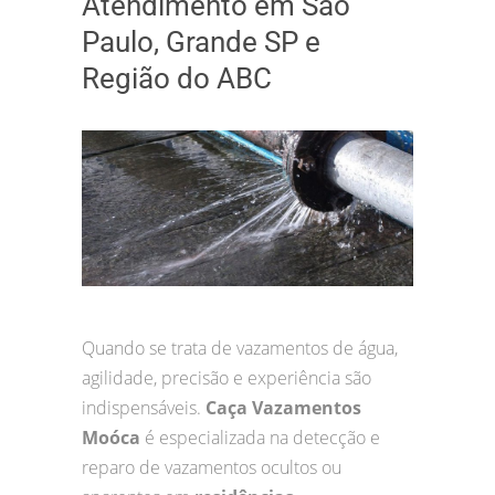
Atendimento em São
Paulo, Grande SP e
Região do ABC
Quando se trata de vazamentos de água,
agilidade, precisão e experiência são
indispensáveis.
Caça Vazamentos
Moóca
é especializada na detecção e
reparo de vazamentos ocultos ou