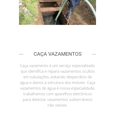
CAÇA VAZAMENTOS
Caça vazamento é um serviço especializado
que identifica e repara vazamentos ocultos
em tubulações, evitando desperdício de
água e danos à estrutura dos imóveis. Caça
vazamentos de água é nossa especialidade,
trabalhamos com aparelhos eletrônicos
para detectar vazamentos subterrâneos
não visíveis.