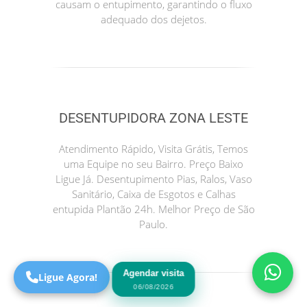
causam o entupimento, garantindo o fluxo
adequado dos dejetos.
DESENTUPIDORA ZONA LESTE
Atendimento Rápido, Visita Grátis, Temos
uma Equipe no seu Bairro. Preço Baixo
Precisa de Ajuda?
Ligue Já. Desentupimento Pias, Ralos, Vaso
Online
Sanitário, Caixa de Esgotos e Calhas
entupida Plantão 24h. Melhor Preço de São
São Paulo! Precisa de
Paulo.
ajuda?
Online
Agendar visita
Ligue Agora!
06/08/2026