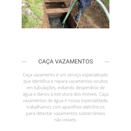
CAÇA VAZAMENTOS
Caça vazamento é um serviço especializado
que identifica e repara vazamentos ocultos
em tubulações, evitando desperdício de
água e danos à estrutura dos imóveis. Caça
vazamentos de água é nossa especialidade,
trabalhamos com aparelhos eletrônicos
para detectar vazamentos subterrâneos
não visíveis.