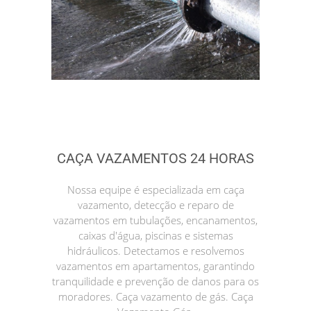
CAÇA VAZAMENTOS 24 HORAS
Nossa equipe é especializada em caça
vazamento, detecção e reparo de
vazamentos em tubulações, encanamentos,
caixas d'água, piscinas e sistemas
hidráulicos. Detectamos e resolvemos
vazamentos em apartamentos, garantindo
tranquilidade e prevenção de danos para os
moradores. Caça vazamento de gás. Caça