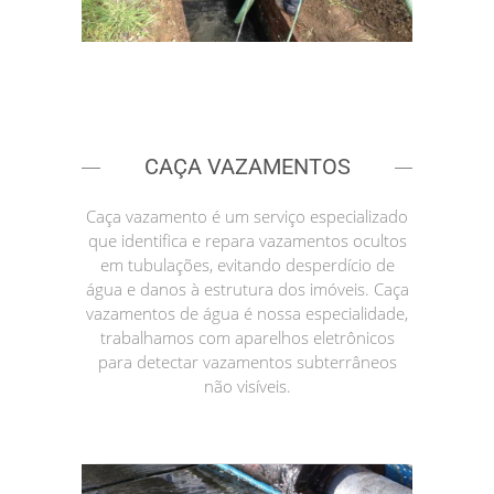
CAÇA VAZAMENTOS
Caça vazamento é um serviço especializado
que identifica e repara vazamentos ocultos
em tubulações, evitando desperdício de
água e danos à estrutura dos imóveis. Caça
vazamentos de água é nossa especialidade,
trabalhamos com aparelhos eletrônicos
para detectar vazamentos subterrâneos
não visíveis.