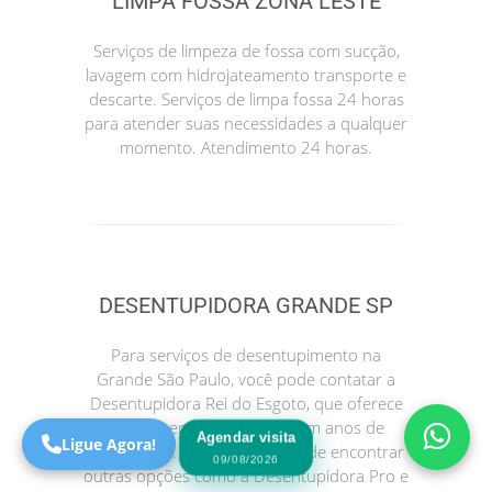
LIMPA FOSSA ZONA LESTE
Serviços de limpeza de fossa com sucção,
lavagem com hidrojateamento transporte e
descarte. Serviços de limpa fossa 24 horas
para atender suas necessidades a qualquer
momento. Atendimento 24 horas.
Precisa de Ajuda?
Online
DESENTUPIDORA GRANDE SP
São Paulo! Precisa de
Para serviços de desentupimento na
ajuda?
Grande São Paulo, você pode contatar a
Online
Desentupidora Rei do Esgoto, que oferece
atendimento 24 horas e tem anos de
Agendar visita
Ligue Agora!
experiência. Você também pode encontrar
09/08/2026
outras opções como a Desentupidora Pro e