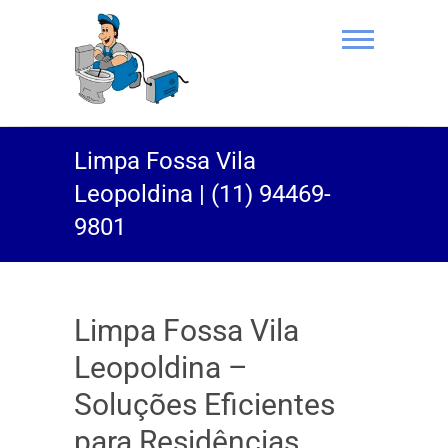
(11) 94469-
Limpa Fossa Vila
9801 |
Leopoldina | (11) 94469-
Desentupidor
9801
Rei do Esgoto
Limpa Fossa Vila
Leopoldina –
Soluções Eficientes
para Residências,