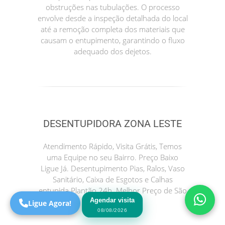
obstruções nas tubulações. O processo
envolve desde a inspeção detalhada do local
até a remoção completa dos materiais que
causam o entupimento, garantindo o fluxo
adequado dos dejetos.
DESENTUPIDORA ZONA LESTE
Precisa de Ajuda?
Online
Atendimento Rápido, Visita Grátis, Temos
São Paulo! Precisa de
uma Equipe no seu Bairro. Preço Baixo
ajuda?
Ligue Já. Desentupimento Pias, Ralos, Vaso
Online
Sanitário, Caixa de Esgotos e Calhas
entupida Plantão 24h. Melhor Preço de São
Agendar visita
Paulo.
Ligue Agora!
08/08/2026