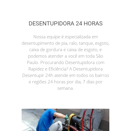
DESENTUPIDORA 24 HORAS
Nossa equipe é especializada em
desentupimento de pia, ralo, tanque, esgoto,
caixa de gordura e caixa de esgoto, e
podemos atender a você em toda São
Paulo. Procurando Desentupidora com
Rapidez e Eficiência? A Desentupidora
Desentupir 24h atende em todos os bairros
e regiões 24 horas por dia, 7 dias por
semana.