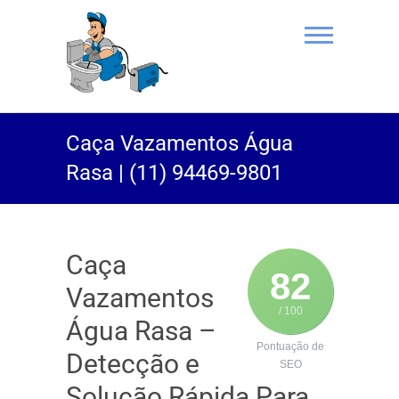
(11) 94469-
Caça Vazamentos Água
9801 |
Rasa | (11) 94469-9801
Desentupidor
Rei do Esgoto
Caça
82
Vazamentos
/ 100
Água Rasa –
Pontuação de
Detecção e
SEO
Solução Rápida Para