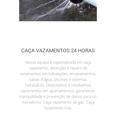
CAÇA VAZAMENTOS 24 HORAS
Nossa equipe é especializada em caça
vazamento, detecção e reparo de
vazamentos em tubulações, encanamentos,
caixas d'água, piscinas e sistemas
hidráulicos. Detectamos e resolvemos
vazamentos em apartamentos, garantindo
tranquilidade e prevenção de danos para os
moradores. Caça vazamento de gás. Caça
Vazamento Gás.