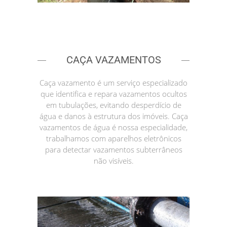
CAÇA VAZAMENTOS
Caça vazamento é um serviço especializado
que identifica e repara vazamentos ocultos
em tubulações, evitando desperdício de
água e danos à estrutura dos imóveis. Caça
vazamentos de água é nossa especialidade,
trabalhamos com aparelhos eletrônicos
para detectar vazamentos subterrâneos
não visíveis.