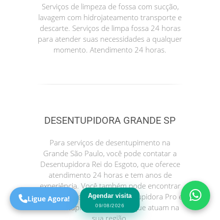
Serviços de limpeza de fossa com sucção,
lavagem com hidrojateamento transporte e
descarte. Serviços de limpa fossa 24 horas
para atender suas necessidades a qualquer
momento. Atendimento 24 horas.
DESENTUPIDORA GRANDE SP
Precisa de Ajuda?
Online
Para serviços de desentupimento na
São Paulo! Precisa de
Grande São Paulo, você pode contatar a
ajuda?
Desentupidora Rei do Esgoto, que oferece
Online
atendimento 24 horas e tem anos de
experiência. Você também pode encontrar
outras opções como a Desentupidora Pro e
Agendar visita
Ligue Agora!
a Desentupidora no Bairro, que atuam na
09/08/2026
sua região.