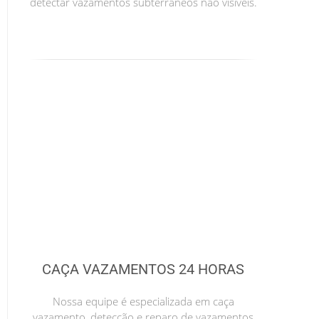
detectar vazamentos subterrâneos não visíveis.
CAÇA VAZAMENTOS 24 HORAS
Nossa equipe é especializada em caça
vazamento, detecção e reparo de vazamentos