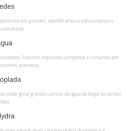
redes
vazamentos em paredes. Identificamos e solucionamos o
estruturais.
água
constante. Fazemos inspeções completas e consertos em
cimento, alvenaria).
oplada
da pode gerar grandes perdas de água ao longo do tempo.
idez.
Hydra
 mais antigos. Nossa equipe realiza diagnóstico e