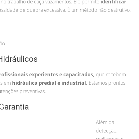
 no trabalho de caça vazamentos. Ele permite
identificar
ssidade de quebra excessiva. É um método não destrutivo,
ão.
idráulicos
rofissionais experientes e capacitados,
que recebem
cas em
hidráulica predial e industrial
.
Estamos prontos
tenções preventivas.
Garantia
Além da
detecção,
realizamos o