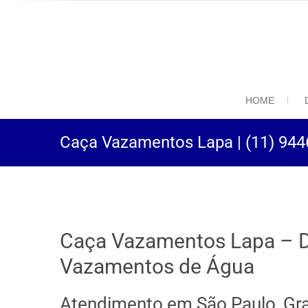
(11) 94469-9
Desentupidora em São
HOME
Caça Vazamentos Lapa | (11) 944
Caça Vazamentos Lapa – D
Vazamentos de Água
Atendimento em São Paulo, Gr