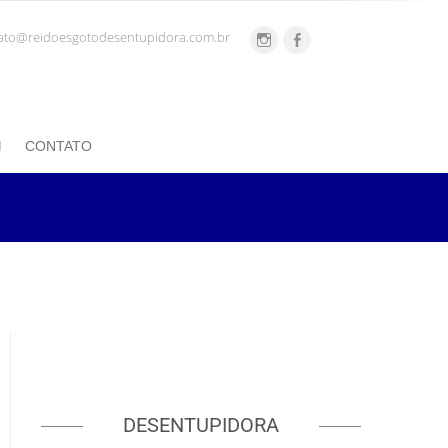
ato@reidoesgotodesentupidora.com.br
CONTATO
DESENTUPIDORA