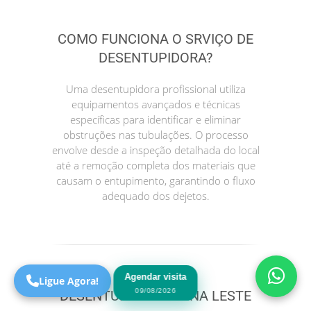
COMO FUNCIONA O SRVIÇO DE
DESENTUPIDORA?
Uma desentupidora profissional utiliza
equipamentos avançados e técnicas
específicas para identificar e eliminar
obstruções nas tubulações. O processo
envolve desde a inspeção detalhada do local
até a remoção completa dos materiais que
Precisa de Ajuda?
causam o entupimento, garantindo o fluxo
Online
adequado dos dejetos.
São Paulo! Precisa de
ajuda?
Online
Agendar visita
Ligue Agora!
09/08/2026
DESENTUPIDORA ZONA LESTE