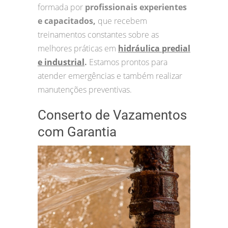
formada por
profissionais experientes
e capacitados,
que recebem
treinamentos constantes sobre as
melhores práticas em
hidráulica predial
e industrial
.
Estamos prontos para
atender emergências e também realizar
manutenções preventivas.
Conserto de Vazamentos
com Garantia