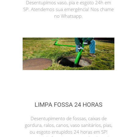
Desentupimos vaso, pia e esgoto 24h em
SP. Atendemos sua emergência! Nos chame
no Whatsapp.
LIMPA FOSSA 24 HORAS
Desentupimento de fossas, caixas de
gordura, ralos, canos, vaso sanitários, pias,
ou esgoto entupidos 24 horas em SP!