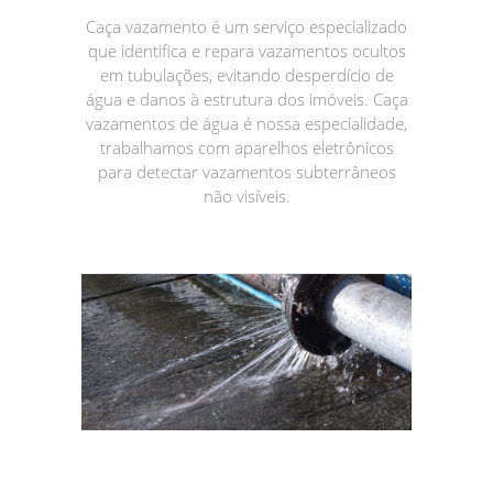
Caça vazamento é um serviço especializado
que identifica e repara vazamentos ocultos
em tubulações, evitando desperdício de
água e danos à estrutura dos imóveis. Caça
vazamentos de água é nossa especialidade,
trabalhamos com aparelhos eletrônicos
para detectar vazamentos subterrâneos
não visíveis.