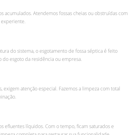
tos acumulados. Atendemos fossas cheias ou obstruídas com
 experiente.
tura do sistema, o esgotamento de fossa séptica é feito
 do esgoto da residência ou empresa.
as, exigem atenção especial. Fazemos a limpeza com total
minação.
 efluentes líquidos. Com o tempo, ficam saturados e
impeza completa para restaurar sua funcionalidade.