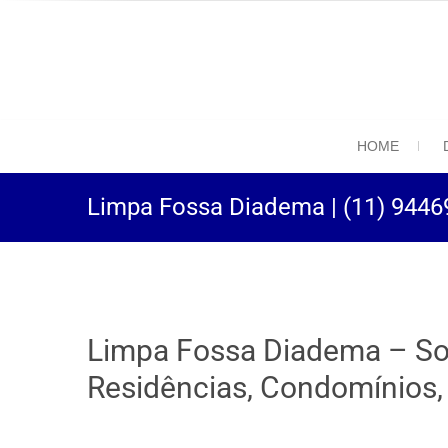
(11) 94469-9
Desentupidora em São
HOME
Limpa Fossa Diadema | (11) 9446
Limpa Fossa Diadema – Sol
Residências, Condomínios