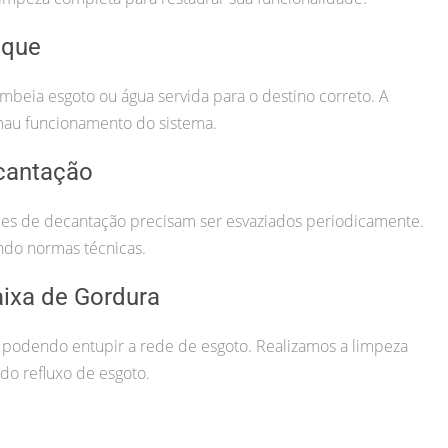
lque
beia esgoto ou água servida para o destino correto. A
mau funcionamento do sistema.
cantação
nques de decantação precisam ser esvaziados periodicamente.
ndo normas técnicas.
ixa de Gordura
 podendo entupir a rede de esgoto. Realizamos a limpeza
o refluxo de esgoto.