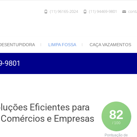
(11) 96165-2024
(11) 94469-9801
cont
801 | Desentupidora Rei do Esgoto
 Paulo
DESENTUPIDORA
LIMPA FOSSA
CAÇA VAZAMENTOS
9-9801
uções Eficientes para
82
, Comércios e Empresas
/ 100
Pontuação de