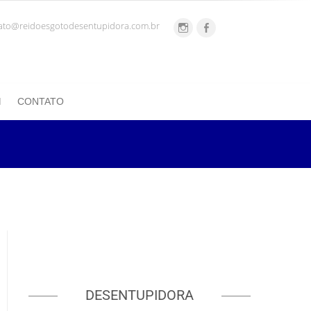
ato@reidoesgotodesentupidora.com.br
CONTATO
DESENTUPIDORA