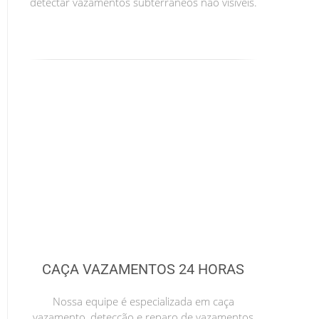
detectar vazamentos subterrâneos não visíveis.
CAÇA VAZAMENTOS 24 HORAS
Nossa equipe é especializada em caça
vazamento, detecção e reparo de vazamentos