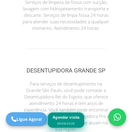
Serviços de limpeza de fossa com sucção,
lavagem com hidrojateamento transporte e
descarte. Serviços de limpa fossa 24 horas
para atender suas necessidades a qualquer
momento. Atendimento 24 horas.
DESENTUPIDORA GRANDE SP
Precisa de Ajuda?
Online
Para serviços de desentupimento na
Grande São Paulo, você pode contatar a
São Paulo! Precisa de
Desentupidora Rei do Esgoto, que oferece
ajuda?
atendimento 24 horas e tem anos de
Online
experiência. Você também pode encontrar
outras opções como a Desentupidora Pro e
Agendar visita
Ligue Agora!
a Desentupidora no Bairro, que atuam na
06/08/2026
sua região.