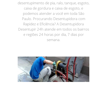
desentupimento de pia, ralo, tanque, esgoto,
caixa de gordura e caixa de esgoto, e
podemos atender a você em toda São
Paulo. Procurando Desentupidora com
Rapidez e Eficiência? A Desentupidora
Desentupir 24h atende em todos os bairros
e regiões 24 horas por dia, 7 dias por
semana.