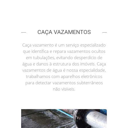
CAÇA VAZAMENTOS
Caça vazamento é um serviço especializado
que identifica e repara vazamentos ocultos
em tubulações, evitando desperdício de
água e danos à estrutura dos imóveis. Caça
vazamentos de água é nossa especialidade,
trabalhamos com aparelhos eletrônicos
para detectar vazamentos subterrâneos
não visíveis.