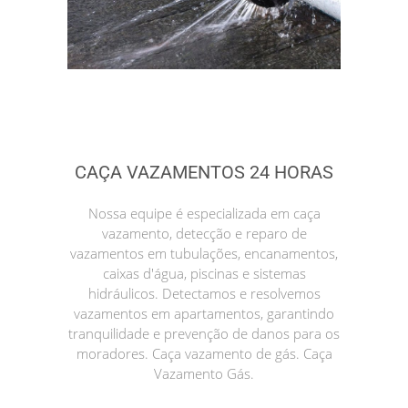
CAÇA VAZAMENTOS 24 HORAS
Nossa equipe é especializada em caça
vazamento, detecção e reparo de
vazamentos em tubulações, encanamentos,
caixas d'água, piscinas e sistemas
hidráulicos. Detectamos e resolvemos
vazamentos em apartamentos, garantindo
tranquilidade e prevenção de danos para os
moradores. Caça vazamento de gás. Caça
Vazamento Gás.