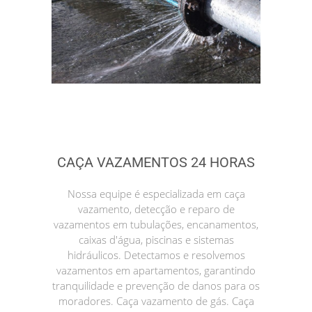
CAÇA VAZAMENTOS 24 HORAS
Nossa equipe é especializada em caça
vazamento, detecção e reparo de
vazamentos em tubulações, encanamentos,
caixas d'água, piscinas e sistemas
hidráulicos. Detectamos e resolvemos
vazamentos em apartamentos, garantindo
tranquilidade e prevenção de danos para os
moradores. Caça vazamento de gás. Caça