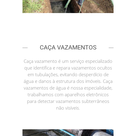
CAÇA VAZAMENTOS
Caça vazamento é um serviço especializado
que identifica e repara vazamentos ocultos
em tubulações, evitando desperdício de
água e danos à estrutura dos imóveis. Caça
vazamentos de água é nossa especialidade,
trabalhamos com aparelhos eletrônicos
para detectar vazamentos subterrâneos
não visíveis.