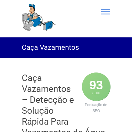
(11) 94469-
Caça Vazamentos
9801 |
Desentupidor
Rei do Esgoto
Caça
93
Vazamentos
/ 100
– Detecção e
Pontuação de
Solução
SEO
Rápida Para