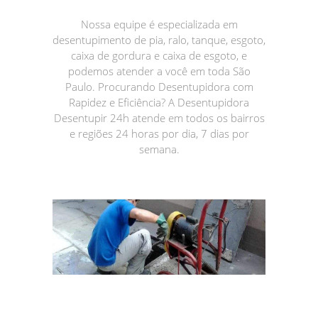
Nossa equipe é especializada em
desentupimento de pia, ralo, tanque, esgoto,
caixa de gordura e caixa de esgoto, e
podemos atender a você em toda São
Paulo. Procurando Desentupidora com
Rapidez e Eficiência? A Desentupidora
Desentupir 24h atende em todos os bairros
e regiões 24 horas por dia, 7 dias por
semana.