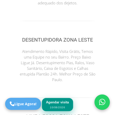
adequado dos dejetos.
DESENTUPIDORA ZONA LESTE
Atendimento Rápido, Visita Grátis, Temos
uma Equipe no seu Bairro. Preço Baixo
Ligue Já. Desentupimento Pias, Ralos, Vaso
Precisa de Ajuda?
Sanitário, Caixa de Esgotos e Calhas
Online
entupida Plantão 24h. Melhor Preço de São
São Paulo! Precisa de
Paulo.
ajuda?
Online
Agendar visita
Ligue Agora!
10/08/2026