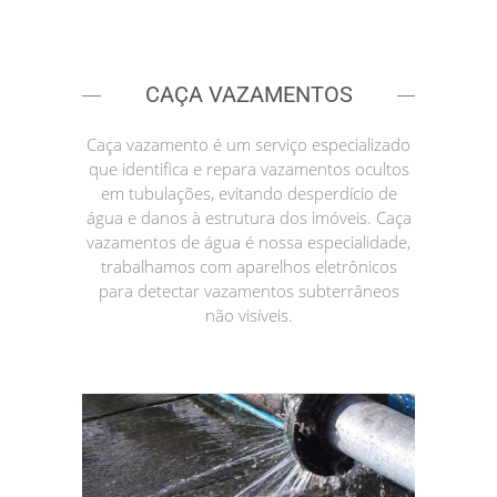
CAÇA VAZAMENTOS
Caça vazamento é um serviço especializado
que identifica e repara vazamentos ocultos
em tubulações, evitando desperdício de
água e danos à estrutura dos imóveis. Caça
vazamentos de água é nossa especialidade,
trabalhamos com aparelhos eletrônicos
para detectar vazamentos subterrâneos
não visíveis.