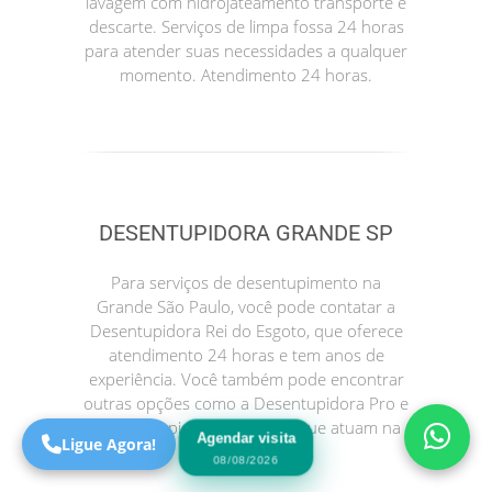
lavagem com hidrojateamento transporte e
descarte. Serviços de limpa fossa 24 horas
para atender suas necessidades a qualquer
momento. Atendimento 24 horas.
DESENTUPIDORA GRANDE SP
Precisa de Ajuda?
Para serviços de desentupimento na
Online
Grande São Paulo, você pode contatar a
Desentupidora Rei do Esgoto, que oferece
São Paulo! Precisa de
atendimento 24 horas e tem anos de
ajuda?
experiência. Você também pode encontrar
Online
outras opções como a Desentupidora Pro e
a Desentupidora no Bairro, que atuam na
Agendar visita
Ligue Agora!
sua região.
08/08/2026