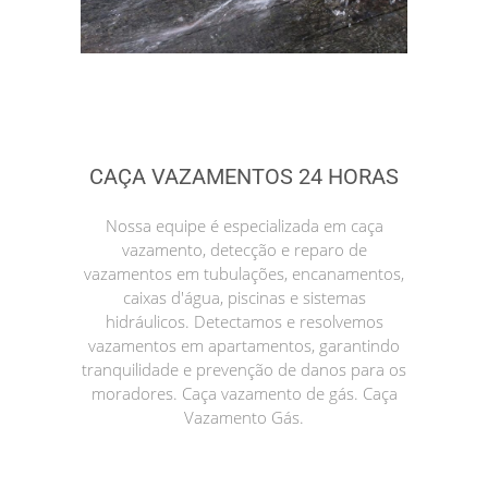
CAÇA VAZAMENTOS 24 HORAS
Nossa equipe é especializada em caça
vazamento, detecção e reparo de
vazamentos em tubulações, encanamentos,
caixas d'água, piscinas e sistemas
hidráulicos. Detectamos e resolvemos
vazamentos em apartamentos, garantindo
tranquilidade e prevenção de danos para os
moradores. Caça vazamento de gás. Caça
Vazamento Gás.