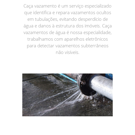
Caça vazamento é um serviço especializado
que identifica e repara vazamentos ocultos
em tubulações, evitando desperdício de
água e danos à estrutura dos imóveis. Caça
vazamentos de água é nossa especialidade,
trabalhamos com aparelhos eletrônicos
para detectar vazamentos subterrâneos
não visíveis.