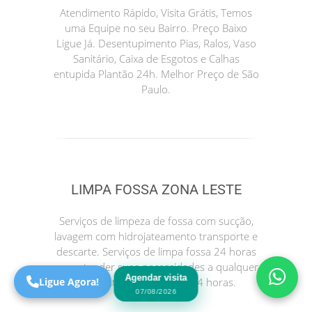
Atendimento Rápido, Visita Grátis, Temos
uma Equipe no seu Bairro. Preço Baixo
Ligue Já. Desentupimento Pias, Ralos, Vaso
Sanitário, Caixa de Esgotos e Calhas
entupida Plantão 24h. Melhor Preço de São
Paulo.
Precisa de Ajuda?
Online
LIMPA FOSSA ZONA LESTE
São Paulo! Precisa de
Serviços de limpeza de fossa com sucção,
ajuda?
lavagem com hidrojateamento transporte e
Online
descarte. Serviços de limpa fossa 24 horas
para atender suas necessidades a qualquer
Agendar visita
Ligue Agora!
momento. Atendimento 24 horas.
07/08/2026