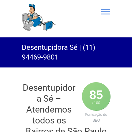
(11) 94469-
Desentupidora Sé | (11)
9801 |
94469-9801
Desentupidor
Rei do Esgoto
Desentupidor
85
a Sé –
/ 100
Atendemos
Pontuação de
todos os
SEO
Bairros de São Paulo