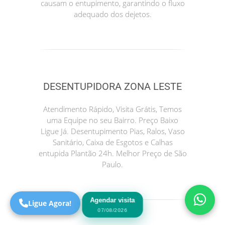
causam o entupimento, garantindo o fluxo
adequado dos dejetos.
DESENTUPIDORA ZONA LESTE
Atendimento Rápido, Visita Grátis, Temos
uma Equipe no seu Bairro. Preço Baixo
Precisa de Ajuda?
Ligue Já. Desentupimento Pias, Ralos, Vaso
Online
Sanitário, Caixa de Esgotos e Calhas
entupida Plantão 24h. Melhor Preço de São
São Paulo! Precisa de
Paulo.
ajuda?
Online
Agendar visita
Ligue Agora!
07/08/2026