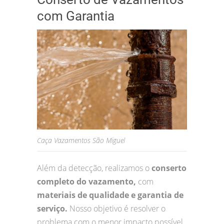
com Garantia
Caça Vazamentos São Miguel
Além da detecção, realizamos o
conserto
completo do vazamento,
com
materiais de qualidade e garantia de
serviço.
Nosso objetivo é resolver o
problema com o menor impacto possível