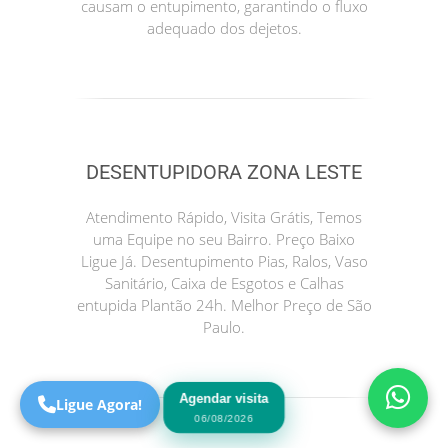
causam o entupimento, garantindo o fluxo
adequado dos dejetos.
DESENTUPIDORA ZONA LESTE
Atendimento Rápido, Visita Grátis, Temos
uma Equipe no seu Bairro. Preço Baixo
Precisa de Ajuda?
Ligue Já. Desentupimento Pias, Ralos, Vaso
Online
Sanitário, Caixa de Esgotos e Calhas
entupida Plantão 24h. Melhor Preço de São
São Paulo! Precisa de
Paulo.
ajuda?
Online
Agendar visita
Ligue Agora!
06/08/2026