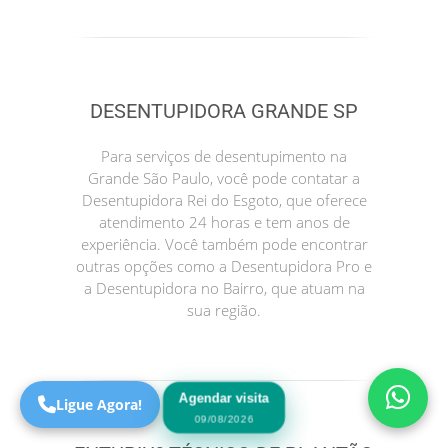
DESENTUPIDORA GRANDE SP
Para serviços de desentupimento na
Grande São Paulo, você pode contatar a
Desentupidora Rei do Esgoto, que oferece
atendimento 24 horas e tem anos de
experiência. Você também pode encontrar
Precisa de Ajuda?
outras opções como a Desentupidora Pro e
Online
a Desentupidora no Bairro, que atuam na
São Paulo! Precisa de
sua região.
ajuda?
Online
Agendar visita
Ligue Agora!
09/08/2026