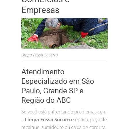
Empresas
Limpa Fossa Socorro
Atendimento
Especializado em São
Paulo, Grande SP e
Região do ABC
Se você está enfrentando problemas com
a
Limpa Fossa Socorro
séptica, poço de
recalque, sumidouro ou caixa de gordura,