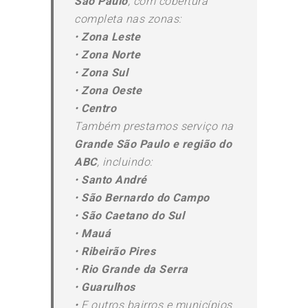
São Paulo
, com cobertura
completa nas zonas:
•
Zona Leste
•
Zona Norte
•
Zona Sul
•
Zona Oeste
•
Centro
Também prestamos serviço na
Grande São Paulo e região do
ABC
, incluindo:
•
Santo André
•
São Bernardo do Campo
•
São Caetano do Sul
•
Mauá
•
Ribeirão Pires
•
Rio Grande da Serra
•
Guarulhos
•
E outros bairros e municípios