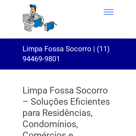
(11) 94469-
Limpa Fossa Socorro | (11)
9801 |
94469-9801
Desentupidor
Rei do Esgoto
Limpa Fossa Socorro
– Soluções Eficientes
para Residências,
Condomínios,
Comércios e