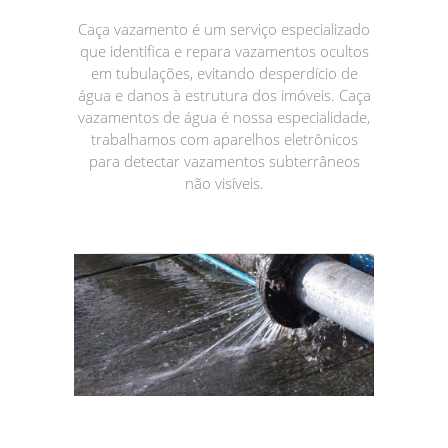
Caça vazamento é um serviço especializado
que identifica e repara vazamentos ocultos
em tubulações, evitando desperdício de
água e danos à estrutura dos imóveis. Caça
vazamentos de água é nossa especialidade,
trabalhamos com aparelhos eletrônicos
para detectar vazamentos subterrâneos
não visíveis.