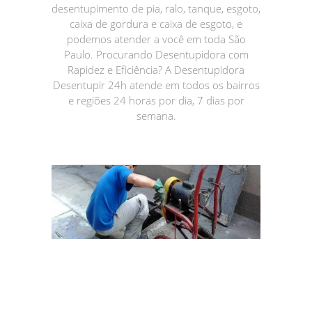
desentupimento de pia, ralo, tanque, esgoto,
caixa de gordura e caixa de esgoto, e
podemos atender a você em toda São
Paulo. Procurando Desentupidora com
Rapidez e Eficiência? A Desentupidora
Desentupir 24h atende em todos os bairros
e regiões 24 horas por dia, 7 dias por
semana.