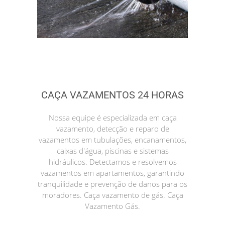
CAÇA VAZAMENTOS 24 HORAS
Nossa equipe é especializada em caça
vazamento, detecção e reparo de
vazamentos em tubulações, encanamentos,
caixas d'água, piscinas e sistemas
hidráulicos. Detectamos e resolvemos
vazamentos em apartamentos, garantindo
tranquilidade e prevenção de danos para os
moradores. Caça vazamento de gás. Caça
Vazamento Gás.