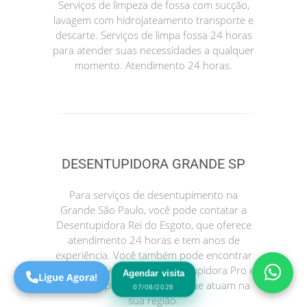
Serviços de limpeza de fossa com sucção,
lavagem com hidrojateamento transporte e
descarte. Serviços de limpa fossa 24 horas
para atender suas necessidades a qualquer
momento. Atendimento 24 horas.
DESENTUPIDORA GRANDE SP
Precisa de Ajuda?
Online
Para serviços de desentupimento na
Grande São Paulo, você pode contatar a
São Paulo! Precisa de
Desentupidora Rei do Esgoto, que oferece
ajuda?
atendimento 24 horas e tem anos de
Online
experiência. Você também pode encontrar
outras opções como a Desentupidora Pro e
Agendar visita
Ligue Agora!
a Desentupidora no Bairro, que atuam na
07/08/2026
sua região.