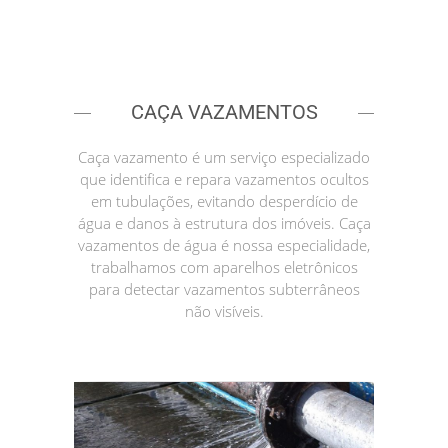
CAÇA VAZAMENTOS
Caça vazamento é um serviço especializado
que identifica e repara vazamentos ocultos
em tubulações, evitando desperdício de
água e danos à estrutura dos imóveis. Caça
vazamentos de água é nossa especialidade,
trabalhamos com aparelhos eletrônicos
para detectar vazamentos subterrâneos
não visíveis.