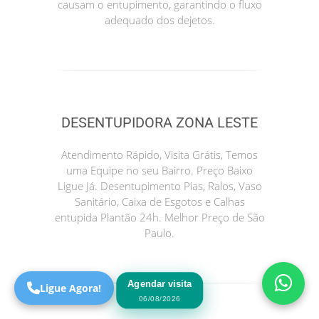
causam o entupimento, garantindo o fluxo
adequado dos dejetos.
DESENTUPIDORA ZONA LESTE
Atendimento Rápido, Visita Grátis, Temos
uma Equipe no seu Bairro. Preço Baixo
Precisa de Ajuda?
Ligue Já. Desentupimento Pias, Ralos, Vaso
Online
Sanitário, Caixa de Esgotos e Calhas
entupida Plantão 24h. Melhor Preço de São
São Paulo! Precisa de
Paulo.
ajuda?
Online
Agendar visita
Ligue Agora!
06/08/2026