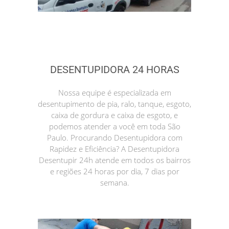
DESENTUPIDORA 24 HORAS
Nossa equipe é especializada em
desentupimento de pia, ralo, tanque, esgoto,
caixa de gordura e caixa de esgoto, e
podemos atender a você em toda São
Paulo. Procurando Desentupidora com
Rapidez e Eficiência? A Desentupidora
Desentupir 24h atende em todos os bairros
e regiões 24 horas por dia, 7 dias por
semana.