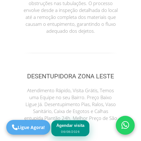
obstruções nas tubulações. O processo
envolve desde a inspeção detalhada do local
até a remoção completa dos materiais que
causam o entupimento, garantindo o fluxo
adequado dos dejetos.
DESENTUPIDORA ZONA LESTE
Precisa de Ajuda?
Online
Atendimento Rápido, Visita Grátis, Temos
uma Equipe no seu Bairro. Preço Baixo
São Paulo! Precisa de
Ligue Já. Desentupimento Pias, Ralos, Vaso
ajuda?
Sanitário, Caixa de Esgotos e Calhas
Online
entupida Plantão 24h. Melhor Preço de São
Paulo.
Agendar visita
Ligue Agora!
06/08/2026