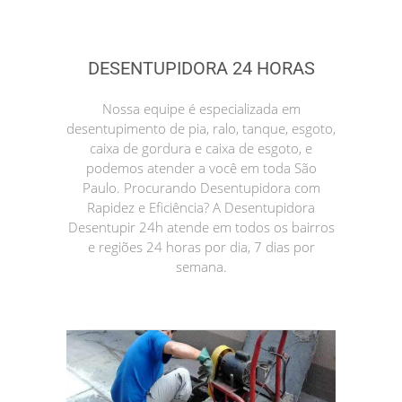
DESENTUPIDORA 24 HORAS
Nossa equipe é especializada em
desentupimento de pia, ralo, tanque, esgoto,
caixa de gordura e caixa de esgoto, e
podemos atender a você em toda São
Paulo. Procurando Desentupidora com
Rapidez e Eficiência? A Desentupidora
Desentupir 24h atende em todos os bairros
e regiões 24 horas por dia, 7 dias por
semana.