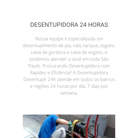
DESENTUPIDORA 24 HORAS
Nossa equipe é especializada em
desentupimento de pia, ralo, tanque, esgoto,
caixa de gordura e caixa de esgoto, e
podemos atender a você em toda São
Paulo. Procurando Desentupidora com
Rapidez e Eficiência? A Desentupidora
Desentupir 24h atende em todos os bairros
e regiões 24 horas por dia, 7 dias por
semana.