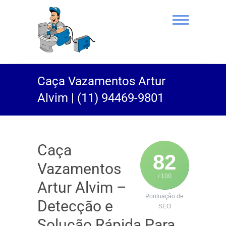
(11) 94469-
Caça Vazamentos Artur
9801 |
Alvim | (11) 94469-9801
Desentupidor
Rei do Esgoto
Caça
82
Vazamentos
/ 100
Artur Alvim –
Pontuação de
Detecção e
SEO
Solução Rápida Para