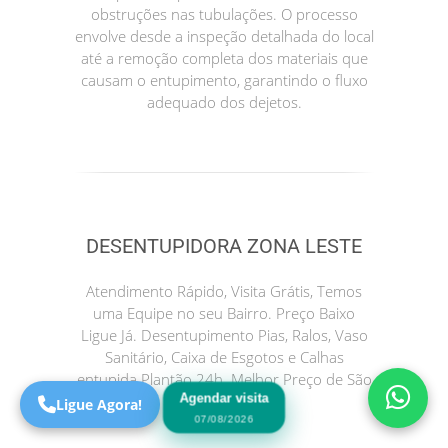
obstruções nas tubulações. O processo
envolve desde a inspeção detalhada do local
até a remoção completa dos materiais que
causam o entupimento, garantindo o fluxo
adequado dos dejetos.
DESENTUPIDORA ZONA LESTE
Precisa de Ajuda?
Online
Atendimento Rápido, Visita Grátis, Temos
São Paulo! Precisa de
uma Equipe no seu Bairro. Preço Baixo
ajuda?
Ligue Já. Desentupimento Pias, Ralos, Vaso
Online
Sanitário, Caixa de Esgotos e Calhas
entupida Plantão 24h. Melhor Preço de São
Paulo.
Agendar visita
Ligue Agora!
07/08/2026