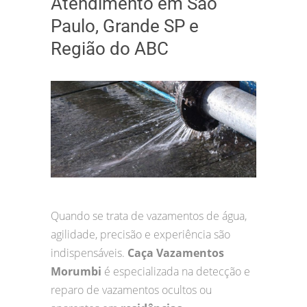
Atendimento em São
Paulo, Grande SP e
Região do ABC
Quando se trata de vazamentos de água,
agilidade, precisão e experiência são
indispensáveis.
Caça Vazamentos
Morumbi
é especializada na detecção e
reparo de vazamentos ocultos ou