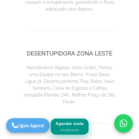
causam o entupimento, garantindo o fluxo
adequado dos dejetos.
DESENTUPIDORA ZONA LESTE
Atendimento Rápido, Visita Grátis, Temos
uma Equipe no seu Bairro. Preço Baixo
Precisa de Ajuda?
Ligue Já. Desentupimento Pias, Ralos, Vaso
Online
Sanitário, Caixa de Esgotos e Calhas
entupida Plantão 24h. Melhor Preço de São
São Paulo! Precisa de
Paulo.
ajuda?
Online
Agendar visita
Ligue Agora!
07/08/2026