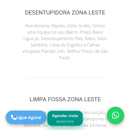
DESENTUPIDORA ZONA LESTE
Atendimento Rápido, Visita Grátis, Temos
uma Equipe no seu Bairro. Preço Baixo
Ligue Já. Desentupimento Pias, Ralos, Vaso
Sanitário, Caixa de Esgotos e Calhas
entupida Plantão 24h. Melhor Preço de São
Paulo.
Precisa de Ajuda?
Online
São Paulo! Precisa de
ajuda?
LIMPA FOSSA ZONA LESTE
Online
Serviços de limpeza de fossa com sucção,
Agendar visita
Ligue Agora!
lavagem com hidrojateamento transporte e
08/08/2026
descarte. Serviços de limpa fossa 24 horas