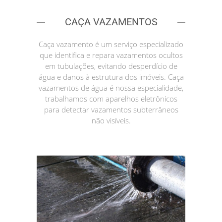
CAÇA VAZAMENTOS
Caça vazamento é um serviço especializado
que identifica e repara vazamentos ocultos
em tubulações, evitando desperdício de
água e danos à estrutura dos imóveis. Caça
vazamentos de água é nossa especialidade,
trabalhamos com aparelhos eletrônicos
para detectar vazamentos subterrâneos
não visíveis.