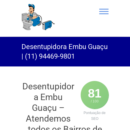
(11) 94469-
Desentupidora Embu Guaçu
9801 |
| (11) 94469-9801
Desentupidor
Rei do Esgoto
Desentupidor
81
a Embu
/ 100
Guaçu –
Pontuação de
Atendemos
SEO
todos os Bairros de