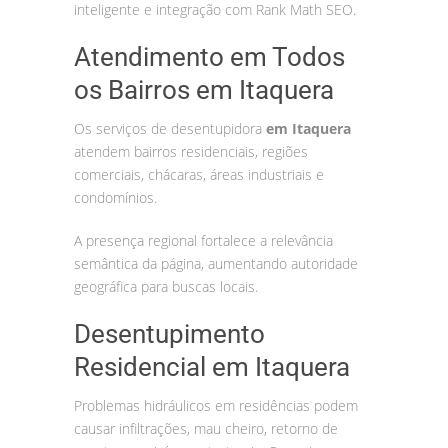
inteligente e integração com Rank Math SEO.
Atendimento em Todos
os Bairros em Itaquera
Os serviços de desentupidora
em Itaquera
atendem bairros residenciais, regiões
comerciais, chácaras, áreas industriais e
condomínios.
A presença regional fortalece a relevância
semântica da página, aumentando autoridade
geográfica para buscas locais.
Desentupimento
Residencial em Itaquera
Problemas hidráulicos em residências podem
causar infiltrações, mau cheiro, retorno de