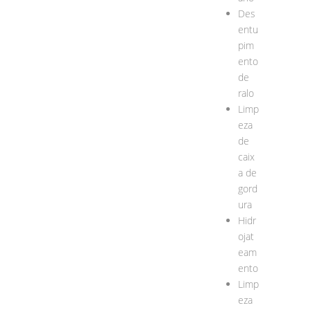
Des
entu
pim
ento
de
ralo
Limp
eza
de
caix
a de
gord
ura
Hidr
ojat
eam
ento
Limp
eza