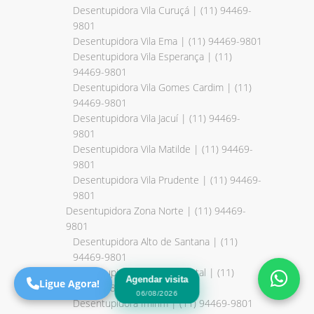
Desentupidora Vila Curuçá | (11) 94469-
9801
Desentupidora Vila Ema | (11) 94469-9801
Desentupidora Vila Esperança | (11)
94469-9801
Desentupidora Vila Gomes Cardim | (11)
94469-9801
Desentupidora Vila Jacuí | (11) 94469-
9801
Desentupidora Vila Matilde | (11) 94469-
9801
Precisa de Ajuda?
Desentupidora Vila Prudente | (11) 94469-
Online
9801
Desentupidora Zona Norte | (11) 94469-
São Paulo! Precisa de
9801
ajuda?
Desentupidora Alto de Santana | (11)
Online
94469-9801
Desentupidora Horto Florestal | (11)
Agendar visita
Ligue Agora!
94469-9801
06/08/2026
Desentupidora Imirim | (11) 94469-9801