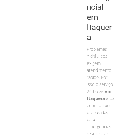
ncial
em
Itaquer
a
Problemas
hidráulicos
exigem
atendimento
rápido. Por
isso o serviço
24 horas
em
Itaquera
atua
com equipes
preparadas
para
emergências
residenciais e