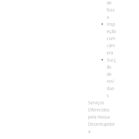
de
foss
a
Insp
eção
com
câm
era
Sucç
ão
de
resí
duo
s
Serviços
Oferecidos
pela Nossa
Desentupidor
a