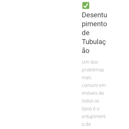
Desentu
pimento
de
Tubulaç
ão
Um dos
problemas
mais
comuns em
imóveis de
todos os
tipos é o
entupiment
o de