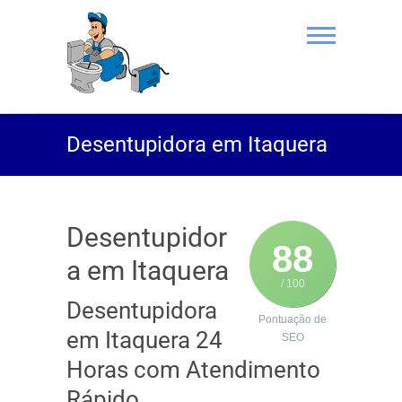
(11) 94469-
Desentupidora em Itaquera
9801 |
Desentupidor
Rei do Esgoto
Desentupidor
88
a em Itaquera
/ 100
Desentupidora
Pontuação de
em Itaquera 24
SEO
Horas com Atendimento
Rápido