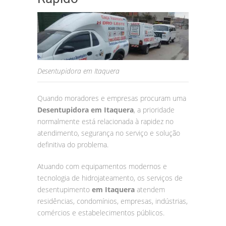
Desentupidora em Itaquera
Quando moradores e empresas procuram uma
Desentupidora em Itaquera
, a prioridade
normalmente está relacionada à rapidez no
atendimento, segurança no serviço e solução
definitiva do problema.
Atuando com equipamentos modernos e
tecnologia de hidrojateamento, os serviços de
desentupimento
em Itaquera
atendem
residências, condomínios, empresas, indústrias,
comércios e estabelecimentos públicos.