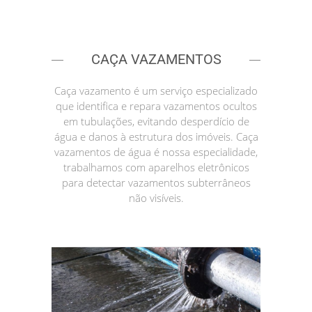
CAÇA VAZAMENTOS
Caça vazamento é um serviço especializado
que identifica e repara vazamentos ocultos
em tubulações, evitando desperdício de
água e danos à estrutura dos imóveis. Caça
vazamentos de água é nossa especialidade,
trabalhamos com aparelhos eletrônicos
para detectar vazamentos subterrâneos
não visíveis.