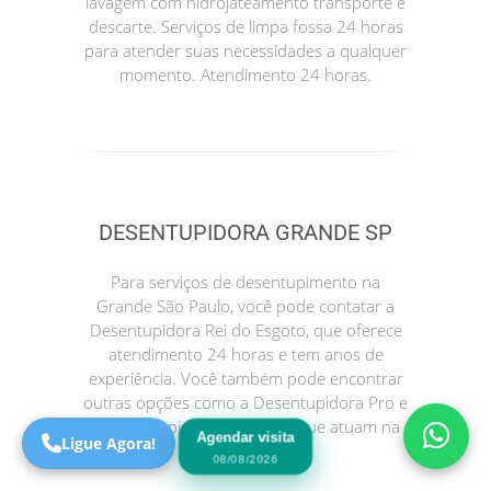
lavagem com hidrojateamento transporte e
descarte. Serviços de limpa fossa 24 horas
para atender suas necessidades a qualquer
momento. Atendimento 24 horas.
DESENTUPIDORA GRANDE SP
Precisa de Ajuda?
Para serviços de desentupimento na
Online
Grande São Paulo, você pode contatar a
Desentupidora Rei do Esgoto, que oferece
São Paulo! Precisa de
atendimento 24 horas e tem anos de
ajuda?
experiência. Você também pode encontrar
Online
outras opções como a Desentupidora Pro e
a Desentupidora no Bairro, que atuam na
Agendar visita
Ligue Agora!
sua região.
08/08/2026