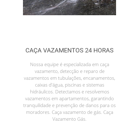
CAÇA VAZAMENTOS 24 HORAS
Nossa equipe é especializada em caça
vazamento, detecção e reparo de
vazamentos em tubulações, encanamentos,
caixas d'água, piscinas e sistemas
hidráulicos. Detectamos e resolvemos
vazamentos em apartamentos, garantindo
tranquilidade e prevenção de danos para os
moradores. Caça vazamento de gás. Caça
Vazamento Gás.