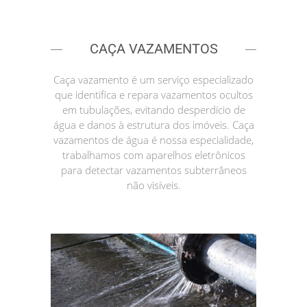
CAÇA VAZAMENTOS
Caça vazamento é um serviço especializado
que identifica e repara vazamentos ocultos
em tubulações, evitando desperdício de
água e danos à estrutura dos imóveis. Caça
vazamentos de água é nossa especialidade,
trabalhamos com aparelhos eletrônicos
para detectar vazamentos subterrâneos
não visíveis.