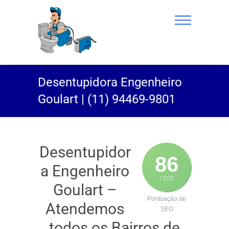
(11) 94469-
Desentupidora Engenheiro
9801 |
Goulart | (11) 94469-9801
Desentupidor
Rei do Esgoto
Desentupidor
86
a Engenheiro
/ 100
Goulart –
Pontuação de
Atendemos
SEO
todos os Bairros de