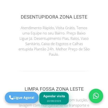
DESENTUPIDORA ZONA LESTE
Atendimento Rápido, Visita Grátis, Temos
uma Equipe no seu Bairro. Preço Baixo
Ligue Já. Desentupimento Pias, Ralos, Vaso
Sanitário, Caixa de Esgotos e Calhas
entupida Plantão 24h. Melhor Preço de São
Paulo.
Precisa de Ajuda?
Online
São Paulo! Precisa de
ajuda?
Online
LIMPA FOSSA ZONA LESTE
Agendar visita
Ligue Agora!
Serviços de limpeza de fossa com sucção,
10/08/2026
lavagem com hidrojateamento transporte e