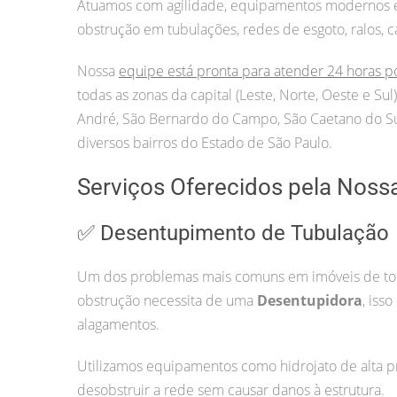
Atuamos com agilidade, equipamentos modernos e p
obstrução em tubulações, redes de esgoto, ralos, c
Nossa
equipe está pronta para atender 24 horas p
todas as zonas da capital (Leste, Norte, Oeste e S
André, São Bernardo do Campo, São Caetano do Sul
diversos bairros do Estado de São Paulo.
Serviços Oferecidos pela Nossa
✅ Desentupimento de Tubulação
Um dos problemas mais comuns em imóveis de todo
obstrução necessita de uma
Desentupidora
, iss
alagamentos.
Utilizamos equipamentos como hidrojato de alta pr
desobstruir a rede sem causar danos à estrutura.