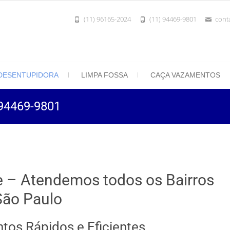
(11) 96165-2024
(11) 94469-9801
cont
801 | Desentupidora Rei do Esgoto
 Paulo
DESENTUPIDORA
LIMPA FOSSA
CAÇA VAZAMENTOS
 94469-9801
e – Atendemos todos os Bairros
São Paulo
tos Rápidos e Eficientes