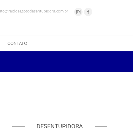
ato@reidoesgotodesentupidora.com.br
CONTATO
DESENTUPIDORA