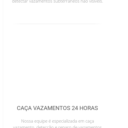
detectar vazamentos subterrâneos não visíveis.
CAÇA VAZAMENTOS 24 HORAS
Nossa equipe é especializada em caça
vazamento, detecção e reparo de vazamentos