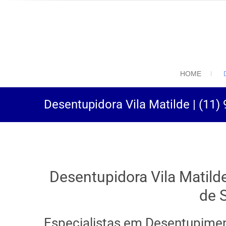
(11) 94469-9
Desentupidora em São
HOME
Desentupidora Vila Matilde | (11)
Desentupidora Vila Matild
de 
Especialistas em Desentupimen