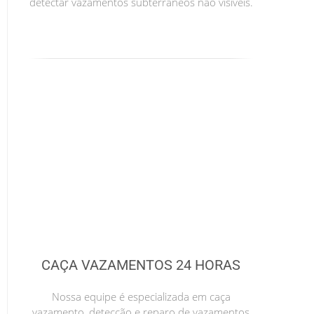
detectar vazamentos subterrâneos não visíveis.
CAÇA VAZAMENTOS 24 HORAS
Nossa equipe é especializada em caça
vazamento, detecção e reparo de vazamentos