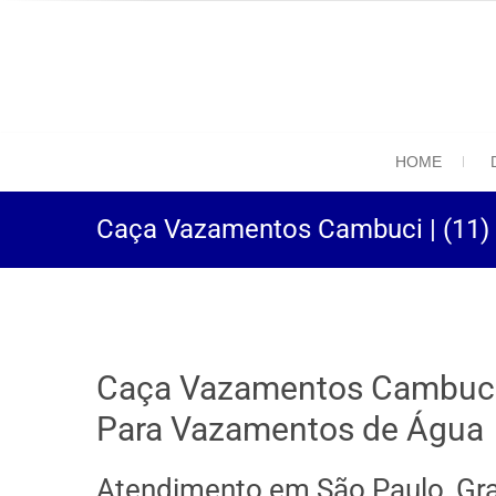
(11) 94469-9
Desentupidora em São
HOME
Caça Vazamentos Cambuci | (11)
Caça Vazamentos Cambuci 
Para Vazamentos de Água
Atendimento em São Paulo, Gr