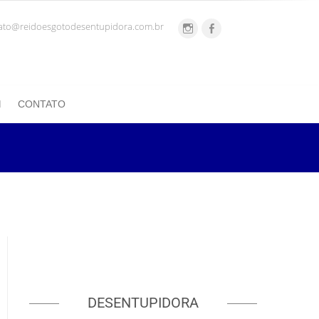
ato@reidoesgotodesentupidora.com.br
CONTATO
DESENTUPIDORA