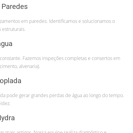
 Paredes
vazamentos em paredes. Identificamos e solucionamos o
estruturais.
água
constante. Fazemos inspeções completas e consertos em
cimento, alvenaria).
oplada
da pode gerar grandes perdas de água ao longo do tempo.
idez.
Hydra
 mais antigos. Nossa equipe realiza diagnóstico e