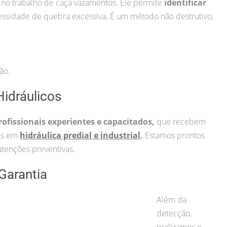
 no trabalho de caça vazamentos. Ele permite
identificar
ssidade de quebra excessiva. É um método não destrutivo,
ão.
idráulicos
rofissionais experientes e capacitados,
que recebem
cas em
hidráulica predial e industrial
.
Estamos prontos
tenções preventivas.
Garantia
Além da
detecção,
realizamos o