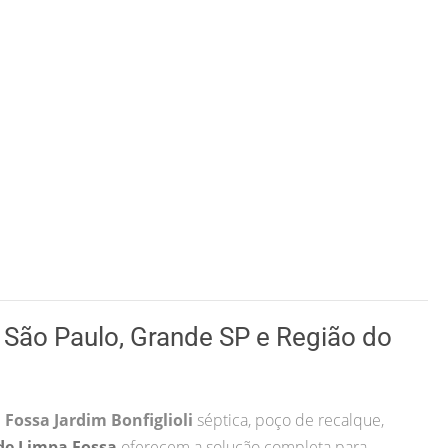
São Paulo, Grande SP e Região do
Fossa Jardim Bonfiglioli
séptica, poço de recalque,
 de Limpa Fossa
oferecem a solução completa para