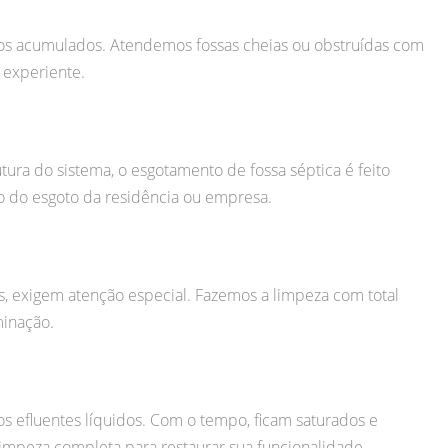
tos acumulados. Atendemos fossas cheias ou obstruídas com
 experiente.
tura do sistema, o esgotamento de fossa séptica é feito
 do esgoto da residência ou empresa.
as, exigem atenção especial. Fazemos a limpeza com total
minação.
 efluentes líquidos. Com o tempo, ficam saturados e
impeza completa para restaurar sua funcionalidade.