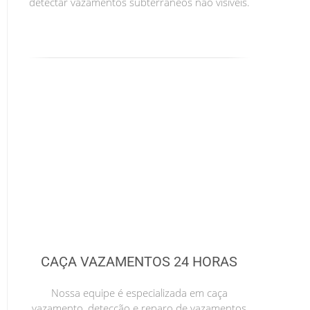
detectar vazamentos subterrâneos não visíveis.
CAÇA VAZAMENTOS 24 HORAS
Nossa equipe é especializada em caça
vazamento, detecção e reparo de vazamentos