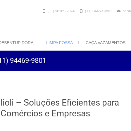
(11) 96165-2024
(11) 94469-9801
cont
801 | Desentupidora Rei do Esgoto
 Paulo
DESENTUPIDORA
LIMPA FOSSA
CAÇA VAZAMENTOS
(11) 94469-9801
ioli – Soluções Eficientes para
, Comércios e Empresas