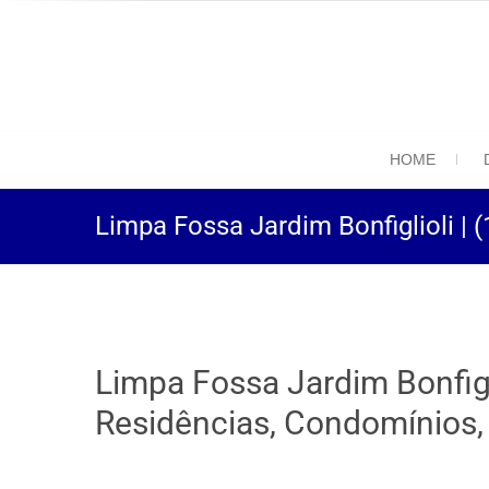
(11) 94469-9
Desentupidora em São
HOME
Limpa Fossa Jardim Bonfiglioli | 
Limpa Fossa Jardim Bonfigl
Residências, Condomínios