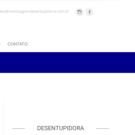
ato@reidoesgotodesentupidora.com.br
CONTATO
DESENTUPIDORA