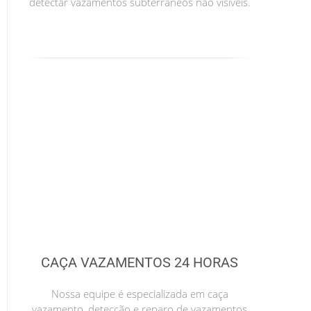
detectar vazamentos subterrâneos não visíveis.
CAÇA VAZAMENTOS 24 HORAS
Nossa equipe é especializada em caça
vazamento, detecção e reparo de vazamentos