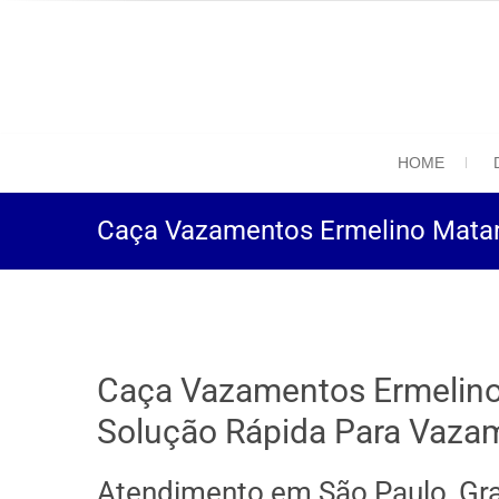
(11) 94469-9
Desentupidora em São
HOME
Caça Vazamentos Ermelino Matara
Caça Vazamentos Ermelino
Solução Rápida Para Vaza
Atendimento em São Paulo, Gr