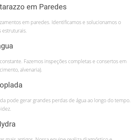
tarazzo em Paredes
vazamentos em paredes. Identificamos e solucionamos o
estruturais.
água
constante. Fazemos inspeções completas e consertos em
cimento, alvenaria).
oplada
da pode gerar grandes perdas de água ao longo do tempo.
idez.
Hydra
 mais antigos. Nossa equipe realiza diagnóstico e