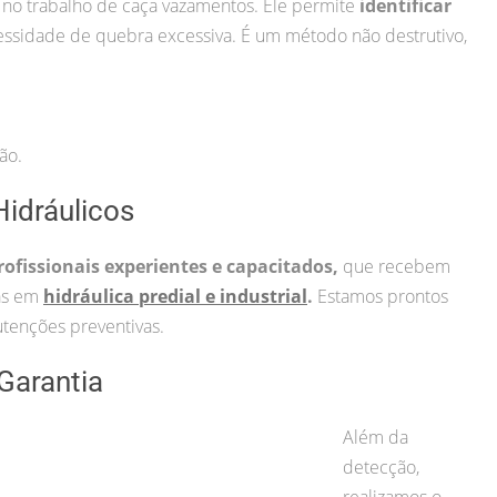
 no trabalho de caça vazamentos. Ele permite
identificar
ssidade de quebra excessiva. É um método não destrutivo,
ão.
idráulicos
rofissionais experientes e capacitados,
que recebem
cas em
hidráulica predial e industrial
.
Estamos prontos
tenções preventivas.
Garantia
Além da
detecção,
realizamos o