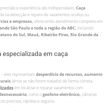
 precisão e experiência são indispensáveis.
Caça
ada na detecção e reparo de vazamentos ocultos ou
rcios e empresas,
oferecendo atendimento completo em
rande São Paulo e toda a região do ABC,
incluindo
tano do Sul, Mauá, Ribeirão Pires, Rio Grande da
a especializada em caça
 – eles representam
desperdício de recursos, aumento
turais
sérios se não forem tratados de forma correta.
lizados
em localizar e reparar vazamentos com
desnecessária
, como o
geofone eletrônico,
câmeras
cos precisos, rápidos e seguros.