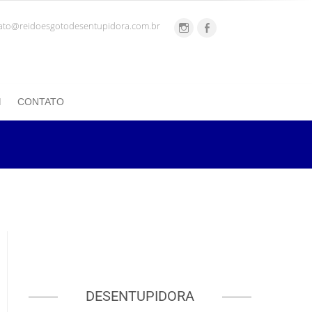
ato@reidoesgotodesentupidora.com.br
CONTATO
DESENTUPIDORA