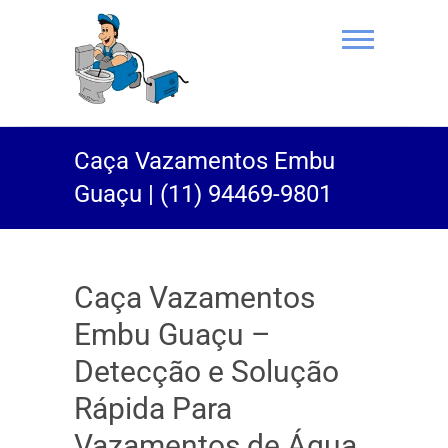
(11) 94469-
Caça Vazamentos Embu
9801 |
Guaçu | (11) 94469-9801
Desentupidor
Rei do Esgoto
Caça Vazamentos
Embu Guaçu –
Detecção e Solução
Rápida Para
Vazamentos de Água