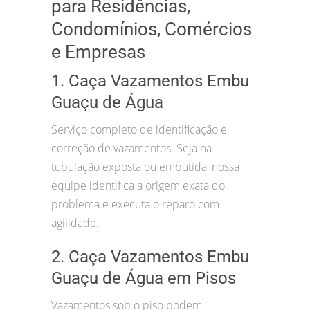
para Residências,
Condomínios, Comércios
e Empresas
1. Caça Vazamentos Embu
Guaçu de Água
Serviço completo de identificação e
correção de vazamentos. Seja na
tubulação exposta ou embutida, nossa
equipe identifica a origem exata do
problema e executa o reparo com
agilidade.
2. Caça Vazamentos Embu
Guaçu de Água em Pisos
Vazamentos sob o piso podem