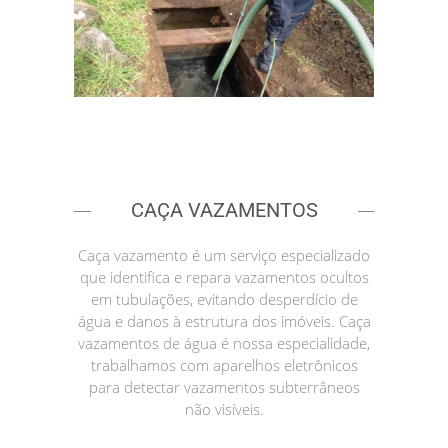
CAÇA VAZAMENTOS
Caça vazamento é um serviço especializado
que identifica e repara vazamentos ocultos
em tubulações, evitando desperdício de
água e danos à estrutura dos imóveis. Caça
vazamentos de água é nossa especialidade,
trabalhamos com aparelhos eletrônicos
para detectar vazamentos subterrâneos
não visíveis.