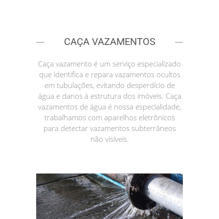
CAÇA VAZAMENTOS
Caça vazamento é um serviço especializado
que identifica e repara vazamentos ocultos
em tubulações, evitando desperdício de
água e danos à estrutura dos imóveis. Caça
vazamentos de água é nossa especialidade,
trabalhamos com aparelhos eletrônicos
para detectar vazamentos subterrâneos
não visíveis.