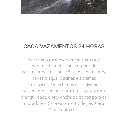
CAÇA VAZAMENTOS 24 HORAS
Nossa equipe é especializada em caça
vazamento, detecção e reparo de
vazamentos em tubulações, encanamentos,
caixas d'água, piscinas e sistemas
hidráulicos. Detectamos e resolvemos
vazamentos em apartamentos, garantindo
tranquilidade e prevenção de danos para os
moradores. Caça vazamento de gás. Caça
Vazamento Gás.