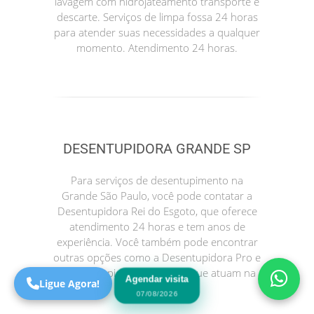
lavagem com hidrojateamento transporte e
descarte. Serviços de limpa fossa 24 horas
para atender suas necessidades a qualquer
momento. Atendimento 24 horas.
DESENTUPIDORA GRANDE SP
Precisa de Ajuda?
Para serviços de desentupimento na
Online
Grande São Paulo, você pode contatar a
Desentupidora Rei do Esgoto, que oferece
São Paulo! Precisa de
atendimento 24 horas e tem anos de
ajuda?
experiência. Você também pode encontrar
Online
outras opções como a Desentupidora Pro e
a Desentupidora no Bairro, que atuam na
Agendar visita
Ligue Agora!
sua região.
07/08/2026