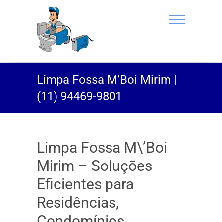
(11) 94469-
Limpa Fossa M’Boi Mirim |
9801 |
(11) 94469-9801
Desentupidor
Rei do Esgoto
Limpa Fossa M\’Boi
Mirim – Soluções
Eficientes para
Residências,
Condomínios,