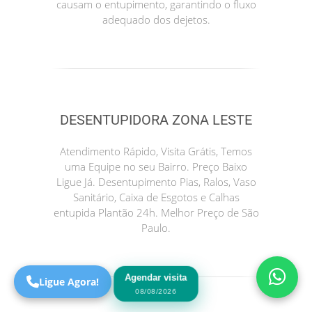
causam o entupimento, garantindo o fluxo
adequado dos dejetos.
DESENTUPIDORA ZONA LESTE
Atendimento Rápido, Visita Grátis, Temos
uma Equipe no seu Bairro. Preço Baixo
Precisa de Ajuda?
Ligue Já. Desentupimento Pias, Ralos, Vaso
Online
Sanitário, Caixa de Esgotos e Calhas
entupida Plantão 24h. Melhor Preço de São
São Paulo! Precisa de
Paulo.
ajuda?
Online
Agendar visita
Ligue Agora!
08/08/2026