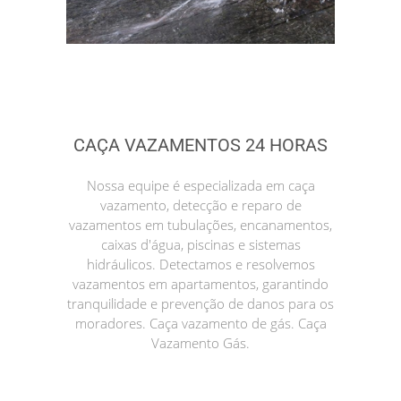
CAÇA VAZAMENTOS 24 HORAS
Nossa equipe é especializada em caça
vazamento, detecção e reparo de
vazamentos em tubulações, encanamentos,
caixas d'água, piscinas e sistemas
hidráulicos. Detectamos e resolvemos
vazamentos em apartamentos, garantindo
tranquilidade e prevenção de danos para os
moradores. Caça vazamento de gás. Caça
Vazamento Gás.