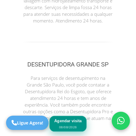
lavagem com hidrojateamento transporte e
descarte. Serviços de limpa fossa 24 horas
para atender suas necessidades a qualquer
momento. Atendimento 24 horas.
DESENTUPIDORA GRANDE SP
Precisa de Ajuda?
Para serviços de desentupimento na
Online
Grande São Paulo, você pode contatar a
Desentupidora Rei do Esgoto, que oferece
São Paulo! Precisa de
atendimento 24 horas e tem anos de
ajuda?
experiência. Você também pode encontrar
Online
outras opções como a Desentupidora Pro e
a Desentupidora no Bairro, que atuam na
Agendar visita
Ligue Agora!
sua região.
08/08/2026