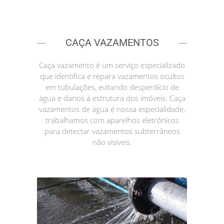
CAÇA VAZAMENTOS
Caça vazamento é um serviço especializado
que identifica e repara vazamentos ocultos
em tubulações, evitando desperdício de
água e danos à estrutura dos imóveis. Caça
vazamentos de água é nossa especialidade,
trabalhamos com aparelhos eletrônicos
para detectar vazamentos subterrâneos
não visíveis.