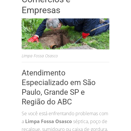
Empresas
Limpa Fossa Osasco
Atendimento
Especializado em São
Paulo, Grande SP e
Região do ABC
Se você está enfrentando problemas com
a
Limpa Fossa Osasco
séptica, poço de
recalque, sumidouro ou caixa de gordura,