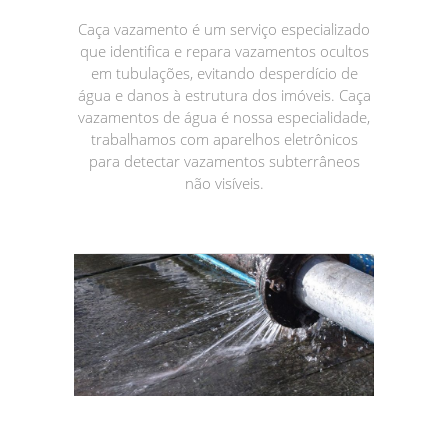
Caça vazamento é um serviço especializado
que identifica e repara vazamentos ocultos
em tubulações, evitando desperdício de
água e danos à estrutura dos imóveis. Caça
vazamentos de água é nossa especialidade,
trabalhamos com aparelhos eletrônicos
para detectar vazamentos subterrâneos
não visíveis.