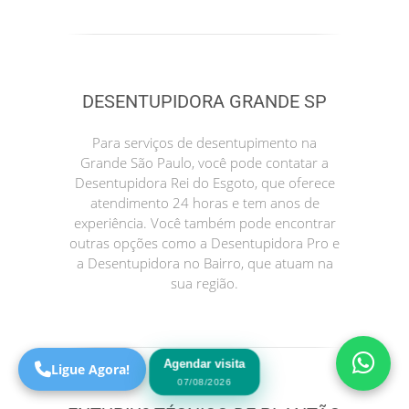
DESENTUPIDORA GRANDE SP
Para serviços de desentupimento na
Grande São Paulo, você pode contatar a
Desentupidora Rei do Esgoto, que oferece
atendimento 24 horas e tem anos de
experiência. Você também pode encontrar
Precisa de Ajuda?
outras opções como a Desentupidora Pro e
Online
a Desentupidora no Bairro, que atuam na
São Paulo! Precisa de
sua região.
ajuda?
Online
Agendar visita
Ligue Agora!
07/08/2026