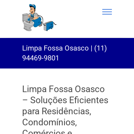
(11) 94469-
Limpa Fossa Osasco | (11)
9801 |
94469-9801
Desentupidor
Rei do Esgoto
Limpa Fossa Osasco
– Soluções Eficientes
para Residências,
Condomínios,
Comércios e