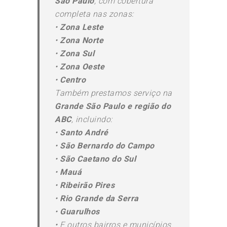
São Paulo
, com cobertura
completa nas zonas:
•
Zona Leste
•
Zona Norte
•
Zona Sul
•
Zona Oeste
•
Centro
Também prestamos serviço na
Grande São Paulo e região do
ABC
, incluindo:
•
Santo André
•
São Bernardo do Campo
•
São Caetano do Sul
•
Mauá
•
Ribeirão Pires
•
Rio Grande da Serra
•
Guarulhos
•
E outros bairros e municípios