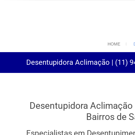
(11) 94469-9
Desentupidora em São
HOME
Desentupidora Aclimação | (11) 
Desentupidora Aclimação
Bairros de 
Especialistas em Desentupimen