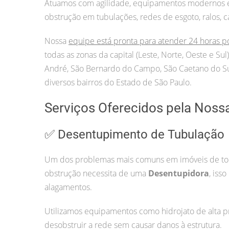
Atuamos com agilidade, equipamentos modernos e p
obstrução em tubulações, redes de esgoto, ralos, c
Nossa
equipe está pronta para atender 24 horas p
todas as zonas da capital (Leste, Norte, Oeste e S
André, São Bernardo do Campo, São Caetano do Sul
diversos bairros do Estado de São Paulo.
Serviços Oferecidos pela Noss
✅ Desentupimento de Tubulação
Um dos problemas mais comuns em imóveis de todo
obstrução necessita de uma
Desentupidora
, iss
alagamentos.
Utilizamos equipamentos como hidrojato de alta pr
desobstruir a rede sem causar danos à estrutura.