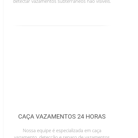
detectar vazamentos subterrâneos não visíveis.
CAÇA VAZAMENTOS 24 HORAS
Nossa equipe é especializada em caça
vazamento, detecção e reparo de vazamentos