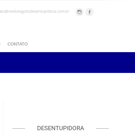
ato@reidoesgotodesentupidora.com.br
CONTATO
DESENTUPIDORA