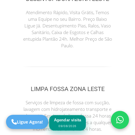
Atendimento Rápido, Visita Grátis, Temos
uma Equipe no seu Bairro. Preço Baixo
Ligue Já. Desentupimento Pias, Ralos, Vaso
Sanitário, Caixa de Esgotos e Calhas
entupida Plantão 24h. Melhor Preço de São
Paulo.
Precisa de Ajuda?
Online
LIMPA FOSSA ZONA LESTE
São Paulo! Precisa de
ajuda?
Serviços de limpeza de fossa com sucção,
Online
lavagem com hidrojateamento transporte e
descarte. Serviços de limpa fossa 24 horas
Agendar visita
Ligue Agora!
para atender suas necessidades a qualquer
09/08/2026
momento. Atendimento 24 horas.