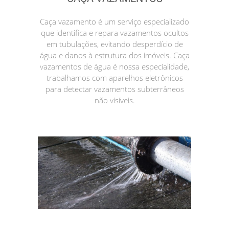
Caça vazamento é um serviço especializado
que identifica e repara vazamentos ocultos
em tubulações, evitando desperdício de
água e danos à estrutura dos imóveis. Caça
vazamentos de água é nossa especialidade,
trabalhamos com aparelhos eletrônicos
para detectar vazamentos subterrâneos
não visíveis.