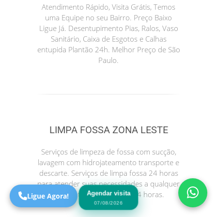
Atendimento Rápido, Visita Grátis, Temos
uma Equipe no seu Bairro. Preço Baixo
Ligue Já. Desentupimento Pias, Ralos, Vaso
Sanitário, Caixa de Esgotos e Calhas
entupida Plantão 24h. Melhor Preço de São
Paulo.
Precisa de Ajuda?
LIMPA FOSSA ZONA LESTE
Online
São Paulo! Precisa de
Serviços de limpeza de fossa com sucção,
ajuda?
lavagem com hidrojateamento transporte e
Online
descarte. Serviços de limpa fossa 24 horas
para atender suas necessidades a qualquer
Agendar visita
momento. Atendimento 24 horas.
Ligue Agora!
07/08/2026