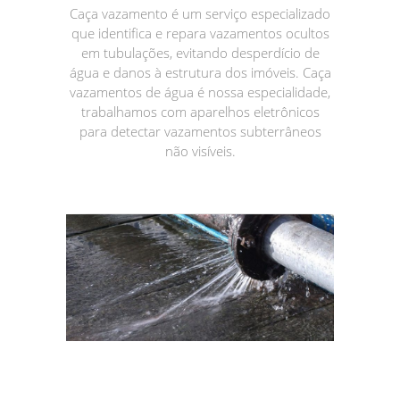
Caça vazamento é um serviço especializado
que identifica e repara vazamentos ocultos
em tubulações, evitando desperdício de
água e danos à estrutura dos imóveis. Caça
vazamentos de água é nossa especialidade,
trabalhamos com aparelhos eletrônicos
para detectar vazamentos subterrâneos
não visíveis.