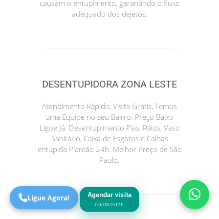
causam o entupimento, garantindo o fluxo
adequado dos dejetos.
DESENTUPIDORA ZONA LESTE
Atendimento Rápido, Visita Grátis, Temos
uma Equipe no seu Bairro. Preço Baixo
Precisa de Ajuda?
Ligue Já. Desentupimento Pias, Ralos, Vaso
Online
Sanitário, Caixa de Esgotos e Calhas
entupida Plantão 24h. Melhor Preço de São
São Paulo! Precisa de
Paulo.
ajuda?
Online
Agendar visita
Ligue Agora!
06/08/2026